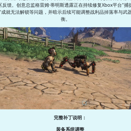
区反馈。创意总监格雷姆·蒂明斯透露正在持续修复Xbox平台"捕
"成就无法解锁等问题，并暗示后续可能调整战利品掉落率与武
衡。
完整补丁说明：
装备系统调整