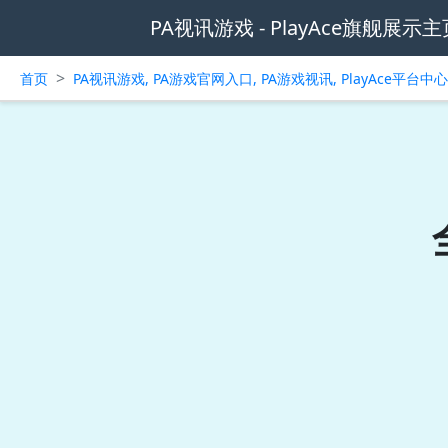
PA视讯游戏 - PlayAce旗舰展示主
>
首页
PA视讯游戏, PA游戏官网入口, PA游戏视讯, PlayAce平台