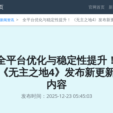
页
官网首页
新
>
全平台优化与稳定性提升！ 《无主之地4》发布新
中心新闻资讯
全平台优化与稳定性提升
《无主之地4》发布新更
内容
发布时间：2025-12-23 05:45:03