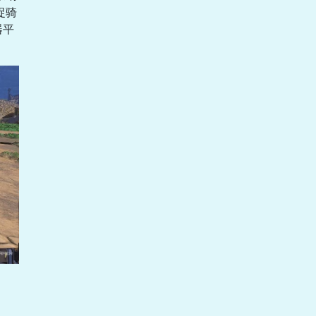
捉骑
器平