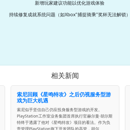
新增玩家建议功能以优化游戏体验
持续修复成就系统问题（如Xbox"捕捉骑乘"奖杯无法解锁
相关新闻
索尼回顾《星鸣特攻》之后仍视服务型游
戏为巨大机遇
索尼似乎坚信自己仍应投身服务型游戏的开发。
PlayStation工作室业务集团首席执行官赫尔曼·胡尔斯
特终于透露了他对《星鸣特攻》项目的看法。作为负
责管理PlayStation旗下开发团队的高管，胡尔