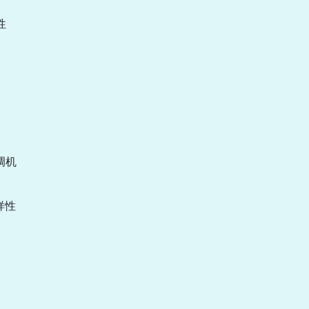
性
调机
样性