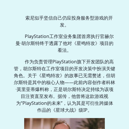
索尼似乎坚信自己仍应投身服务型游戏的开
发。
PlayStation工作室业务集团首席执行官赫尔
曼·胡尔斯特终于透露了他对《星鸣特攻》项目的
看法。
作为负责管理PlayStation旗下开发团队的高
管，胡尔斯特在工作室项目的开发决策中扮演关键
角色。关于《星鸣特攻》的故事已无需赘述，但胡
尔斯特是其中的核心人物——此前内容创作者科林
·莫里亚蒂爆料称，正是胡尔斯特决定持续为该项
目注资直至发布。据传，他曾将这款游戏视
为“PlayStation的未来”，认为其是可衍生跨媒体
作品的《星球大战》级IP。