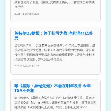
风波也受到了牵连。他在社交媒体上确认，工作室未公布的项
目已经
2025-12-26 06:00:02
英特尔Q3财报：终于扭亏为盈 净利润41亿美
元
当地时间23日，美国芯片巨头英特尔于今年第三季度财报，显
示公司成功扭亏为盈，结束了长达六个季度的亏损期。这份财
报也是在美国政府投资后发布的首份季度报告，营收与净利润
均超出市场预期，净利润达41亿美元，
2025-12-26 05:00:02
曝《星际：异端先知》不会在明年发售 今年
TGA不亮相
顽皮狗新作《星际：异端先知》自公布后便备受关注。最近游
戏记者Colin Moriarty表示，该作有望在明年发售，并可能在即
将到来的TGA颁奖典礼上亮相。对此，彭博社记者Jason