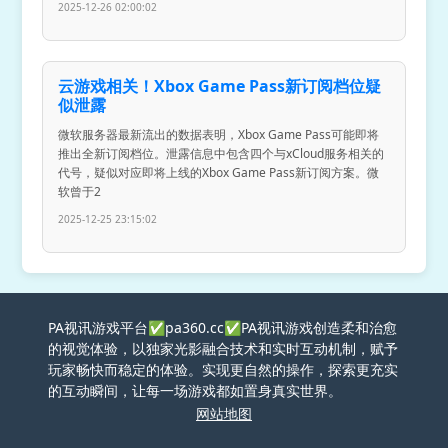
2025-12-26 02:00:02
云游戏相关！Xbox Game Pass新订阅档位疑
似泄露
微软服务器最新流出的数据表明，Xbox Game Pass可能即将
推出全新订阅档位。泄露信息中包含四个与xCloud服务相关的
代号，疑似对应即将上线的Xbox Game Pass新订阅方案。微
软曾于2
2025-12-25 23:15:02
PA视讯游戏平台✅pa360.cc✅PA视讯游戏创造柔和治愈
的视觉体验，以独家光影融合技术和实时互动机制，赋予
玩家畅快而稳定的体验。实现更自然的操作，探索更充实
的互动瞬间，让每一场游戏都如置身真实世界。
网站地图