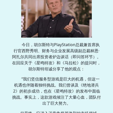
今日，胡尔斯特与PlayStation总裁兼首席执
行官西野秀明、财务与企业发展高级副总裁林恩·
阿扎尔共同出席投资者炉边谈话（即问答环节）。
在回应关于《星鸣特攻》和《马拉松》的提问时，
胡尔斯特坦诚分享了他的观点：
“我们坚信服务型游戏是巨大的机遇，但这一
机遇也伴随着独特挑战。我们曾谈及《绝地潜兵
2》的初步成功，也在《星鸣特攻》的发布中面临
挑战。事实上，这款游戏倾注了大量心血，团队付
出了巨大努力。