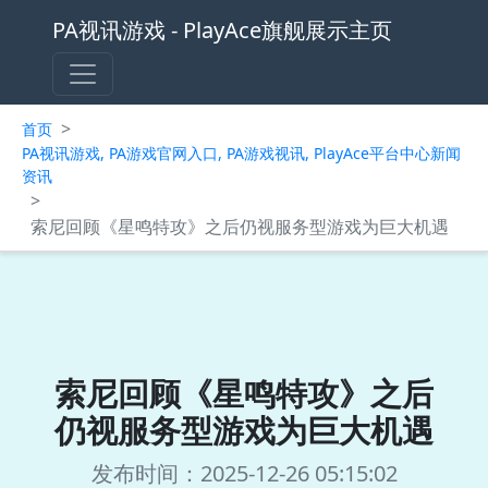
PA视讯游戏 - PlayAce旗舰展示主页
>
首页
PA视讯游戏, PA游戏官网入口, PA游戏视讯, PlayAce平台中心新闻
资讯
>
索尼回顾《星鸣特攻》之后仍视服务型游戏为巨大机遇
索尼回顾《星鸣特攻》之后
仍视服务型游戏为巨大机遇
发布时间：2025-12-26 05:15:02