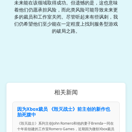
未来能在该领域取得成功。但遗憾的是，这也意味
着他们仍愿承担风险，而此类风险可能导致未来更
多的裁员和工作室关闭。尽管听起来有些讽刺，我
们仍希望他们至少能在一定程度上找到服务型游戏
的破局之路。
相关新闻
因为Xbox裁员 《毁灭战士》前主创的新作也
胎死腹中
《毁灭战士》系列主创John Romero和他的妻子Brenda一同在
十年前创建的工作室Romero Games，近期因为微软Xbox裁员