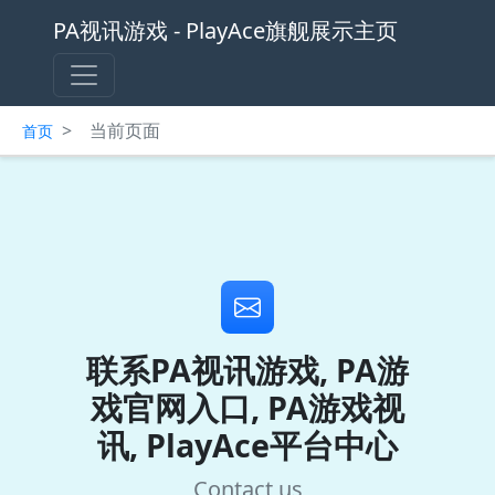
PA视讯游戏 - PlayAce旗舰展示主页
>
当前页面
首页
联系PA视讯游戏, PA游
戏官网入口, PA游戏视
讯, PlayAce平台中心
Contact us