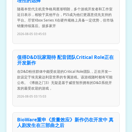
理性的选择
随着本世代主机竞争格局逐渐明朗，多个游戏开发者和工作室
近日表示，相较于其他平台，PS5成为他们更愿意优先支持的
平台。尽管Xbox Series X在硬件规格上具备一定优势，但市场
销量持续落后。据多家开
2026-08-05 03:45:03
值得D&D玩家期待 配音团队Critical Role正在
开发新作
在D&D粉丝群体中颇受欢迎的Critical Role团队，正在开发一
款设定于埃克索达利亚世界的专属游戏。该游戏随时都有可能
公布。《博德之门3》无疑是基于威世智所拥有的D&D系统开
发的最受欢迎的游戏，
2026-08-05 03:15:03
BioWare重申《质量效应》新作仍在开发中 真
人剧发生在三部曲之后