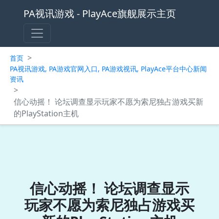
PA视讯游戏 - PlayAce旗舰展示主页
>
首页
PA视讯游戏, PA游戏官网入口, PA游戏视讯, PlayAce平台中心新闻
资讯
>
信心动摇！ 论坛调查显示玩家不愿为索尼独占游戏买新
的PlayStation主机
信心动摇！ 论坛调查显示
玩家不愿为索尼独占游戏买