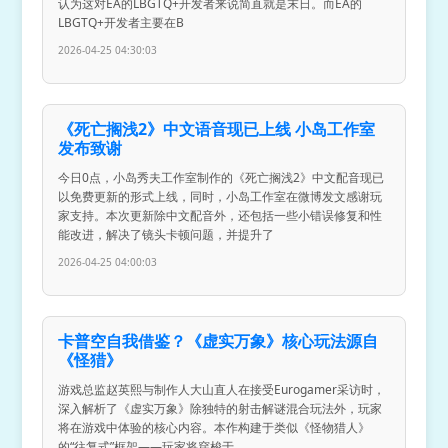
认为这对EA的LBGTQ+开发者来说简直就是末日。而EA的
LBGTQ+开发者主要在B
2026-04-25 04:30:03
《死亡搁浅2》中文语音现已上线 小岛工作室
发布致谢
今日0点，小岛秀夫工作室制作的《死亡搁浅2》中文配音现已
以免费更新的形式上线，同时，小岛工作室在微博发文感谢玩
家支持。本次更新除中文配音外，还包括一些小错误修复和性
能改进，解决了镜头卡顿问题，并提升了
2026-04-25 04:00:03
卡普空自我借鉴？《虚实万象》核心玩法源自
《怪猎》
游戏总监赵英熙与制作人大山直人在接受Eurogamer采访时，
深入解析了《虚实万象》除独特的射击解谜混合玩法外，玩家
将在游戏中体验的核心内容。本作构建于类似《怪物猎人》
的“往复式”框架——玩家将穿梭于