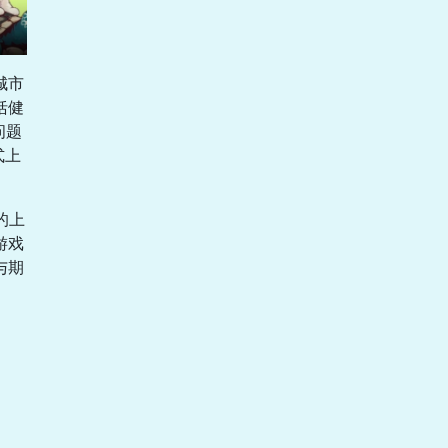
城市
括健
问题
式上
的上
游戏
与期