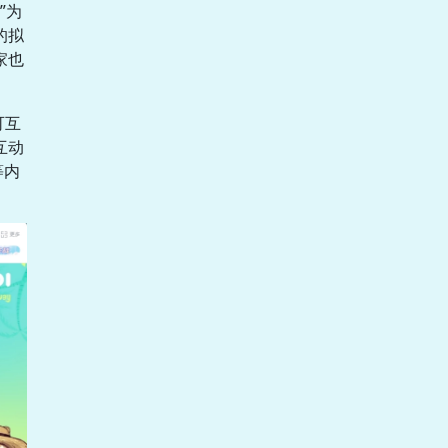
”为
的拟
家也
可互
互动
等内