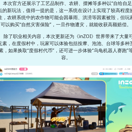
本次官方还展示了工艺品制作、农耕、摆摊等多种以“自给自足
点的新玩法，值得一提的是，这一系统在设计上实现了较高程度
性，农耕系统中的农作物可能会因暴雨、洪涝等因素被毁，但玩
可以购买“自然灾害保险”，一旦作物遭灾，就能收获高额赔偿。
除了职业相关内容，本次更新还为《inZOI》世界带来了大量
元素，在度假村中，玩家可以体验包括按摩、泡池、台球等多种
素，如果换取“度假村代币”，还可进一步体验“乌龟机器人赛跑”
容。