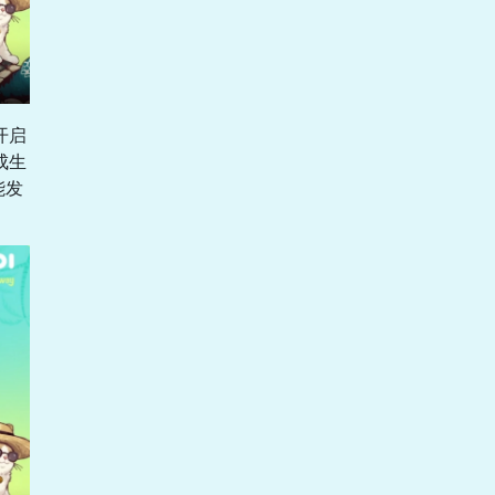
开启
成生
能发