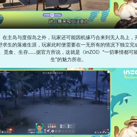
在主岛与度假岛之外，玩家还可能因机缘巧合来到无人岛上，
野求生的落难生涯，玩家此时便需要在一无所有的情况下独立完
、觅食、生存……据官方所说，这就是《inZOI》“一切事情都可
生”的魅力所在。