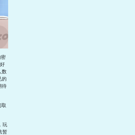
的密
好
人数
见的
期待
们取
，玩
法暂