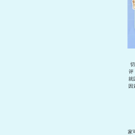
切
评
就
因
家