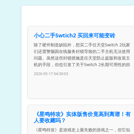
小心二手Swtich2 买回来可能变砖
除了硬件制造缺陷外，想买二手任天堂Switch 2玩家
们还需警惕因在线服务封锁导致的二手主机无法使用
问题。虽然这些封锁措施是任天堂防止盗版和改装主
机的手段，但也引发了关于Switch 2长期可用性的担
2026-05-17 04:30:03
《星鸣特攻》实体版售价竟高到离谱！有
人要收藏吗？
《星鸣特攻》是游戏史上最失败的游戏之一，但它似