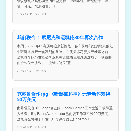
错误修复及其他调整的巨型更新：成就系统、新纪念品、装
饰、音乐、艺术图集。《
2025-12-31 02:45:03
我们联合！ 索尼克和迈凯伦30年再次合作
本周，2025年F1赛历将迎来新阶段，各车队将前往奥地利的红
牛环赛道展开一轮激烈的角逐。在明天练习赛拉开帷幕之前，
迈凯伦车队与世嘉公司及其标志性角色索尼克达成了一项重要
的合作伙伴协议。、没错，这位“蓝
2025-12-31 02:30:03
克苏鲁合作rpg 《暗黑破坏神》元老新作筹得
50万美元
由暴雪元老Bill Roper创立的Lunacy Games工作室近日获得重
大投资。Big Bang Accelerator已向该工作室注资50万美元。
这笔资金将用于开发《印斯茅斯疑云(Innsmou
2025-12-31 00:00:03