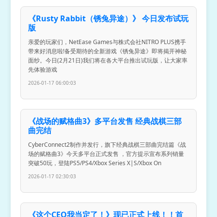
《Rusty Rabbit（锈兔异途）》 今日发布试玩
版
亲爱的玩家们，NetEase Games与株式会社NITRO PLUS携手
带来好消息啦!备受期待的全新游戏《锈兔异途》即将揭开神秘
面纱。今日(2月21日)我们将在各大平台推出试玩版，让大家率
先体验游戏
2026-01-17 06:00:03
《战场的赋格曲3》多平台发售 经典战棋三部
曲完结
CyberConnect2制作并发行，旗下经典战棋三部曲完结篇《战
场的赋格曲3》今天多平台正式发售 ，官方提示宣布系列销量
突破50玩，登陆PS5/PS4/Xbox Series X|S/Xbox On
2026-01-17 02:30:03
《这个CEO我当定了！》现已正式上线！！首