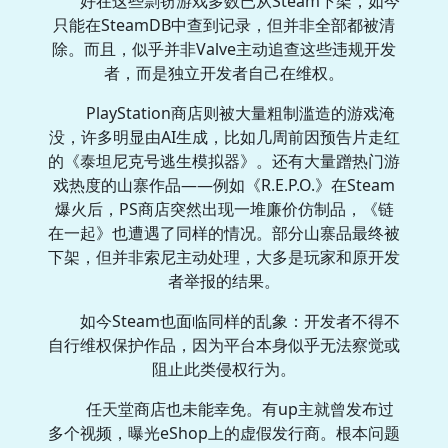
好在这些剽窃游戏多数已从Steam下架，如今
只能在SteamDB中查到记录，但并非全部都被清
除。而且，似乎并非Valve主动追查这些违规开发
者，而是独立开发者自己在维权。
PlayStation商店则被大量粗制滥造的游戏淹
没，许多明显由AI生成，比如几周前因预告片走红
的《泰坦尼克号逃生模拟器》。还有大量蹭热门游
戏热度的山寨作品——例如《R.E.P.O.》在Steam
爆火后，PS商店突然出现一堆廉价仿制品，《链
在一起》也遭遇了同样的情况。部分山寨品最终被
下架，但并非索尼主动处理，大多是玩家和原开发
者举报的结果。
如今Steam也面临同样的乱象：开发者不得不
自行维权保护作品，因为平台本身似乎无法察觉或
阻止此类侵权行为。
任天堂商店也未能幸免。有up主就曾发布过
多个视频，曝光eShop上的虚假发行商。根本问题