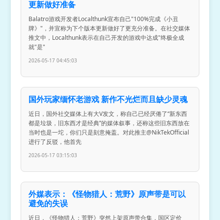
更新做好准备
Balatro游戏开发者Localthunk宣布自己"100%完成《小丑
牌》"，并宣称为下个版本更新做好了更充分准备。在社交媒体
推文中，Localthunk表示在自己开发的游戏中达成"终极全成
就"是"
2026-05-17 04:45:03
国外玩家缅怀老游戏 新作不光烂而且缺少灵魂
近日，国外社交媒体上有大V发文，称自己已经厌倦了“新东西
都是垃圾，旧东西才是经典”的媒体叙事，还称这些旧东西放在
当时也是一坨，你们只是刻意掩盖。对此推主@NikTekOfficial
进行了反驳，他首先
2026-05-17 03:15:03
外媒表示：《怪物猎人：荒野》原声带是可以
避免的失误
近日，《怪物猎人：荒野》突然上架原声带合集，国区定价