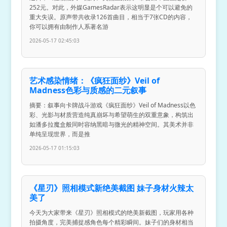
252元。对此，外媒GamesRadar表示这明显是个可以避免的
重大失误。原声带共收录126首曲目，相当于7张CD的内容，
你可以拥有由制作人系著名游
2026-05-17 02:45:03
艺术感染情绪：《疯狂面纱》Veil of
Madness色彩与质感的二元叙事
摘要：叙事向卡牌战斗游戏《疯狂面纱》Veil of Madness以色
彩、光影与材质营造纯真崩坏与希望萌生的双重意象，构筑出
如潘多拉魔盒般同时容纳黑暗与微光的精神空间。其美术并非
单纯呈现世界，而是推
2026-05-17 01:15:03
《星刃》照相模式新绝美截图 妹子身材火辣太
美了
今天为大家带来《星刃》照相模式的绝美新截图，玩家用各种
拍摄角度，完美捕捉感角色每个精彩瞬间。妹子们的身材相当