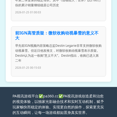
年第二季度保持稳定增长。其中《怪物猎人：世界》以2180万
份的累计销量继续稳居公司历史
2026-01-25 01:00:03
前IGN高管质疑：微软收购动视暴雪的意义不
大
早先前IGN视频内容策略总监Destin Legarie非常支持微软收购
动视暴雪。但近日他发推文，对微软收购动视暴雪表示质疑。
Destin认为这一收购“意义不大”。Destin指出，收购已进入第
二年
2026-01-25 00:15:03
PA视讯游戏平台✅pa360.cc✅PA视讯游戏创造柔和治愈
的视觉体验，以独家光影融合技术和实时互动机制，赋予
玩家畅快而稳定的体验。实现更自然的操作，探索更充实
的互动瞬间，让每一场游戏都如置身真实世界。