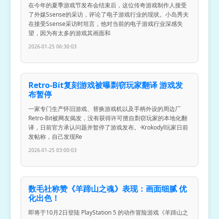
在今年的夏季游戏节发布会结束后，这位传奇游戏制作人接受
了外媒Ssense的采访，评论了电子游戏行业的现状。小岛秀夫
在接受Ssense采访时坦言，他对当前的电子游戏行业深感失
望，因为有太多的游戏其画面和
2026-01-25 06:30:03
Retro-Bit复刻游戏被曝剽窃玩家翻译 游戏发
布暂停
一家专门生产怀旧游戏、替换游戏机以及手柄外设的周边厂
Retro-Bit被网友揭发，没有获得许可擅自剽窃玩家的本地化翻
译，日前官方承认问题并暂停了游戏发布。·Krokodyl玩家日前
发帖称，自己发现Re
2026-01-25 03:00:03
数毛社称赞《羊蹄山之魂》表现：画面细腻 优
化出色！
即将于10月2日登陆 PlayStation 5 的动作冒险游戏《羊蹄山之