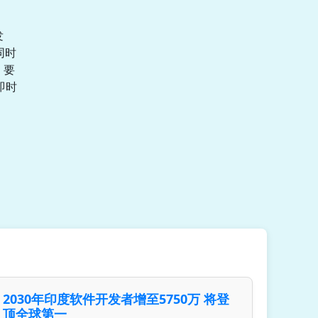
发
同时
，要
即时
2030年印度软件开发者增至5750万 将登
顶全球第一