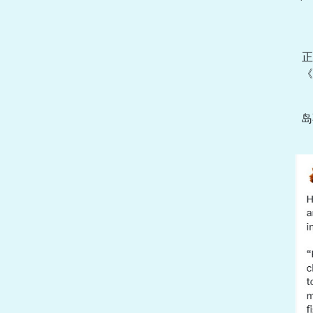
正
《
岛