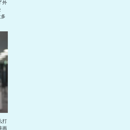
了外
受
太多
么打
连画