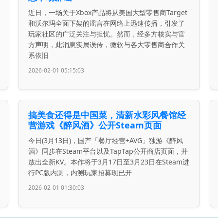
近日，一场关于Xbox产品将从美国大型零售商Target
和沃尔玛全面下架的谣言在网络上迅速传播，引发了
玩家社区的广泛关注与担忧。然而，经多方核实与官
方声明，此消息实属误传，微软与各大零售商合作关
系依旧
2026-02-01 05:15:03
搞美食还得是中国菜，清新水彩风餐馆经
营游戏《醉风酒》公开Steam页面
今日(3月13日)，国产「餐厅经营+AVG」独游《醉风
酒》同步在Steam平台以及TapTap公开商店页面，并
放出全新KV。本作将于3月17日至3月23日在Steam进
行PC版内测，内测玩家招募现已开
2026-02-01 01:30:03