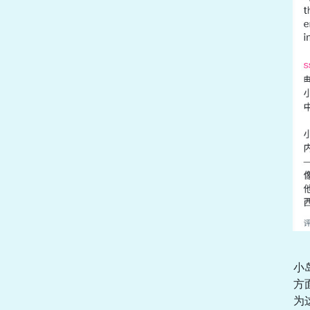
小
方
为