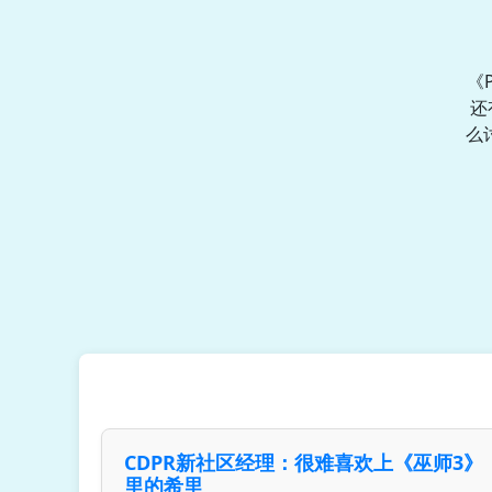
《
还
么
CDPR新社区经理：很难喜欢上《巫师3》
里的希里