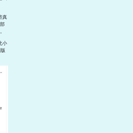
些真
部
。
此小
制版