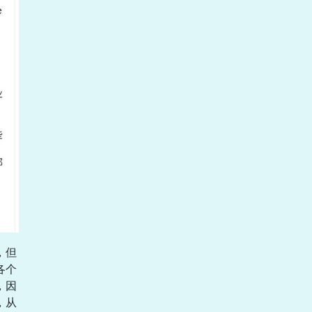
，但
各个
，因
，从