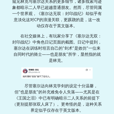
窥见林克与塞尔达关系的更多细节，诸多线索与迹
象都暗示二人早已超越普通朋友。然而，尽管同属
一个世界观，《塞尔达无双：封印战纪》却似乎有
意淡化这对CP的浪漫关联，更蹊跷的是，这一改
动仅存在于英文版本。
在社交媒体上，有玩家分享了《塞尔达无双：
封印战纪》中角色日记页面的截图。日记中提到，
塞尔达在训练时坦言自己的"剑术"是效仿"一位来
自同时代的骑士——也是朋友"所学，显然指的就
是林克。
尽管塞尔达向林克学剑的设定十分温馨，
但"也是朋友"的补充难免令人失落——尤其是在
《王国之泪》中已有明确暗示二人关系的前提下
（更别提那张双人床了）。更奇怪的是，这种关系
界定似乎仅存在于英文版本。