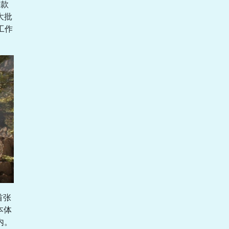
这款
大批
出工作
首张
本体
内。