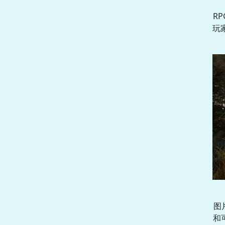
R
玩家
图
和