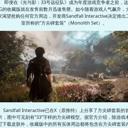
即便在《光与影：33号远征队》成为年度游戏竞争者之前，
PG的收藏版就在发售前数月迅速售罄。如今随着游戏人气飙升，
渴望抢购任何官方周边，开发商Sandfall Interactive决定推
室所称的“方尖碑套装”（Monolith Set）。
Sandfall Interactive已在X（原推特）上分享了方尖碑套装的
片，图中可见刻有“33”字样的方尖碑模型。据官方介绍，除游戏
可下载皮肤外，收藏版中的所有实体周边都将包含在方尖碑套装