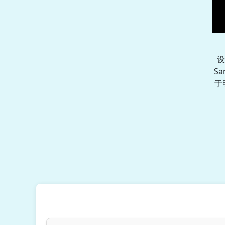
设
S
于