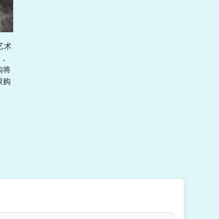
艺术
，
购将
限购