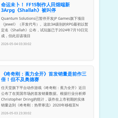
命运未卜！ FF15制作人田畑端新
3Arpg《Shallah》被叫停
Quantum Solutions已暂停开发JP Games旗下项目
《Jewel》（开发代号）。这款3A级别的RPG最初以暂
定名《Shallah》公布，试玩版已于2024年7月10日完
成，但此后该项目
2026-05-04 03:30:02
《咚奇刚：蕉力全开》首发销量是前作三
倍！但不及奥德赛
任天堂旗下平台动作游戏《咚奇刚：蕉力全开》近日
公布了在英国市场的首发销量数据。根据行业分析师
Christopher Dring的统计，该作在上市初期的实体
销量达到《咚奇刚：热带寒流》2020年移植至N
2026-05-03 23:30:02