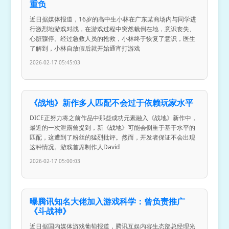
重负
近日据媒体报道，16岁的高中生小林在广东某商场内与同学进
行激烈地游戏对战，在游戏过程中突然栽倒在地，意识丧失、
心脏骤停。经过急救人员的抢救，小林终于恢复了意识，医生
了解到，小林自放假后就开始通宵打游戏
2026-02-17 05:45:03
《战地》新作多人匹配不会过于依赖玩家水平
DICE正努力将之前作品中那些成功元素融入《战地》新作中，
最近的一次泄露曾提到，新《战地》可能会侧重于基于水平的
匹配，这遭到了粉丝的猛烈批评。然而，开发者保证不会出现
这种情况。游戏首席制作人David
2026-02-17 05:00:03
曝腾讯知名大佬加入游戏科学：曾负责推广
《斗战神》
近日据国内媒体游戏葡萄报道，腾讯互娱内容生态部总经理光