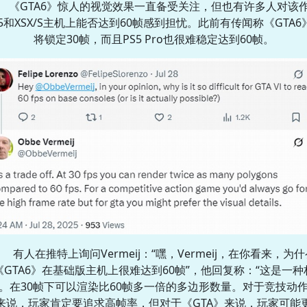
《GTA6》惊人的视觉效果一直备受关注，但也有许多人对该
S5和XSX/S主机上能否达到60帧感到担忧。此前有传闻称《GTA6
将锁定30帧，而且PS5 Pro也很难稳定达到60帧。
有人在推特上询问Vermeij：“嘿，Vermeij，在你看来，为
《GTA6》在基础版主机上很难达到60帧”，他回复称：“这是一种
。在30帧下可以渲染比60帧多一倍的多边形数量。对于竞技动
来说，玩家肯定要追求高帧率，但对于《GTA》来说，玩家可能