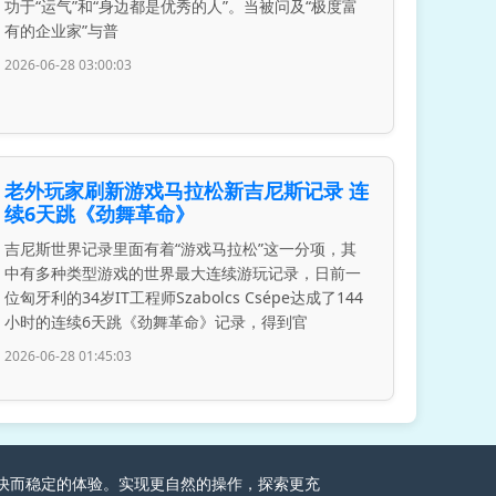
功于“运气”和“身边都是优秀的人”。当被问及“极度富
有的企业家”与普
2026-06-28 03:00:03
老外玩家刷新游戏马拉松新吉尼斯记录 连
续6天跳《劲舞革命》
吉尼斯世界记录里面有着“游戏马拉松”这一分项，其
中有多种类型游戏的世界最大连续游玩记录，日前一
位匈牙利的34岁IT工程师Szabolcs Csépe达成了144
小时的连续6天跳《劲舞革命》记录，得到官
2026-06-28 01:45:03
家畅快而稳定的体验。实现更自然的操作，探索更充