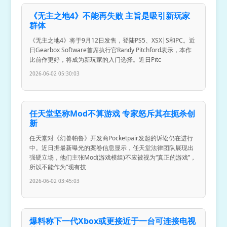
《无主之地4》不能再失败 主旨是吸引新玩家
群体
《无主之地4》将于9月12日发售，登陆PS5、XSX|S和PC。近
日Gearbox Software首席执行官Randy Pitchford表示，本作
比前作更好，将成为新玩家的入门选择。近日Pitc
2026-06-02 05:30:03
任天堂坚称Mod不算游戏 专家怒斥其在扼杀创
新
任天堂对《幻兽帕鲁》开发商Pocketpair发起的诉讼仍在进行
中。近日据最新曝光的案卷信息显示，任天堂法律团队展现出
强硬立场，他们主张Mod(游戏模组)不应被视为“真正的游戏”，
所以不能作为“现有技
2026-06-02 03:45:03
爆料称下一代Xbox或更接近于一台可连接电视