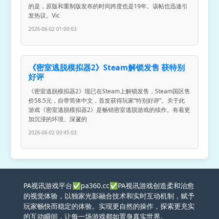
的是，原版和重制版发布的时间跨度也是19年。该帖也迅速引
发热议。Vic
2026-06-02 01:00:03
《密室逃脱模拟器2》Steam解锁发售 获特别
好评
《密室逃脱模拟器2》现已在Steam上解锁发售，Steam国区售
价58.5元，自带简体中文，首发获得玩家“特别好评”。关于此
游戏《密室逃脱模拟器2》是畅销密室逃脱游戏的续作。有着更
加沉浸的环境、深邃的
2026-06-02 00:45:03
PA视讯游戏平台✅pa360.cc✅PA视讯游戏创造柔和治愈
的视觉体验，以独家光影融合技术和实时互动机制，赋予
玩家畅快而稳定的体验。实现更自然的操作，探索更充实
的互动瞬间，让每一场游戏都如置身真实世界。