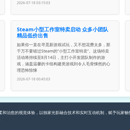
2026-07-18 03:15:03
Steam小型工作室特卖启动 众多小团队
精品低价出售
如果你一直在寻觅新游戏试玩，又不想花费太多，那
千万不要错过Steam的“小型工作室特卖”。这场特卖
活动将持续至8月14日，主打小开发团队制作的游
戏，涵盖温馨的卡组构建类游戏到令人毛骨悚然的心
理恐怖惊悚
2026-07-18 00:45:03
游戏创造柔和治愈的视觉体验，以独家光影融合技术和实时互动机制，赋予玩
。