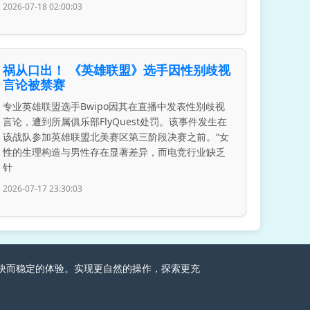
2026-07-18 02:00:03
祸从口出！ 《英雄联盟》选手因性别歧视
言论被禁赛
专业英雄联盟选手Bwipo因其在直播中发表性别歧视
言论，遭到所属俱乐部FlyQuest处罚。该事件发生在
该战队参加英雄联盟北美赛区第三阶段决赛之前。“女
性的生理构造与男性存在显著差异，而电竞行业缺乏
针
2026-07-17 23:30:03
家畅快而稳定的体验。实现更自然的操作，探索更充