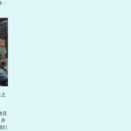
命：
主之
放且
，并
我们