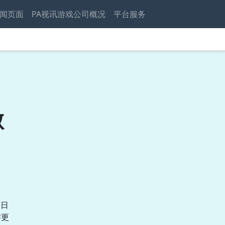
闻页面
PA视讯游戏公司概况
平台服务
败
近日
作更