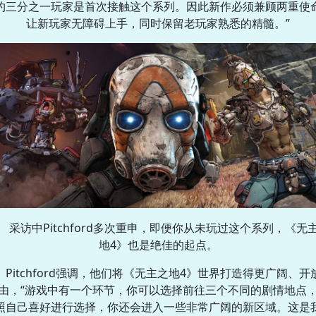
约三分之一玩家是首次接触这个系列。因此新作必须兼顾两重使
让新玩家无障碍上手，同时保留老玩家熟悉的精髓。”
采访中Pitchford多次重申，即便你从未玩过这个系列，《无
地4》也是绝佳的起点。
Pitchford强调，他们将《无主之地4》世界打造得更广阔、开
由，“游戏中有一个环节，你可以选择前往三个不同的剧情地点
照自己喜好进行选择，你还会进入一些非常广阔的新区域。这是