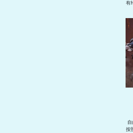
有
自
按