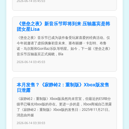
2026-06-14 05:45:03
《堡垒之夜》新音乐节即将到来 压轴嘉宾是韩
团女星Lisa
《堡垒之夜》音乐节已成为该作备受玩家喜爱的经典活动。仅
今年就邀请了虚拟偶像初音未来、塞布丽娜・卡彭特、布鲁
诺・马尔斯和Gorillaz乐队等明星。如今，下一届《堡垒之夜》
音乐节压轴嘉宾正式揭晓，Bla
2026-06-14 03:45:03
本月发售？《寂静岭2：重制版》Xbox版发售
日泄露
《寂静岭2：重制版》Xbox版虽然尚未官宣，但最近的ESRB分
级早已曝光Xbox版的存在。更进一步的是，Xbox商城自己泄露
了《寂静岭2：重制版》Xbox版的发售日：2025年11月21日。
消息由外媒
2026-06-14 03:30:03