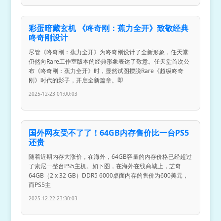
彩蛋暗藏玄机 《咚奇刚：蕉力全开》致敬经典
咚奇刚设计
尽管《咚奇刚：蕉力全开》为咚奇刚设计了全新形象，任天堂
仍然向Rare工作室版本的经典形象表达了敬意。任天堂首次公
布《咚奇刚：蕉力全开》时，显然试图摆脱Rare《超级咚奇
刚》时代的影子，开启全新篇章。即
2025-12-23 01:00:03
国外网友受不了了！64GB内存售价比一台PS5
还贵
随着近期内存大涨价，在海外，64GB容量的内存价格已经超过
了索尼一整台PS5主机。如下图，在海外在线商城上，芝奇
64GB（2 x 32 GB）DDR5 6000桌面内存的售价为600美元，
而PS5主
2025-12-22 23:30:03