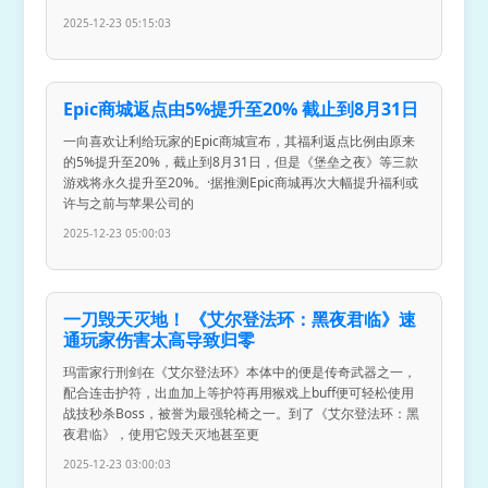
2025-12-23 05:15:03
Epic商城返点由5%提升至20% 截止到8月31日
一向喜欢让利给玩家的Epic商城宣布，其福利返点比例由原来
的5%提升至20%，截止到8月31日，但是《堡垒之夜》等三款
游戏将永久提升至20%。·据推测Epic商城再次大幅提升福利或
许与之前与苹果公司的
2025-12-23 05:00:03
一刀毁天灭地！ 《艾尔登法环：黑夜君临》速
通玩家伤害太高导致归零
玛雷家行刑剑在《艾尔登法环》本体中的便是传奇武器之一，
配合连击护符，出血加上等护符再用猴戏上buff便可轻松使用
战技秒杀Boss，被誉为最强轮椅之一。到了《艾尔登法环：黑
夜君临》，使用它毁天灭地甚至更
2025-12-23 03:00:03