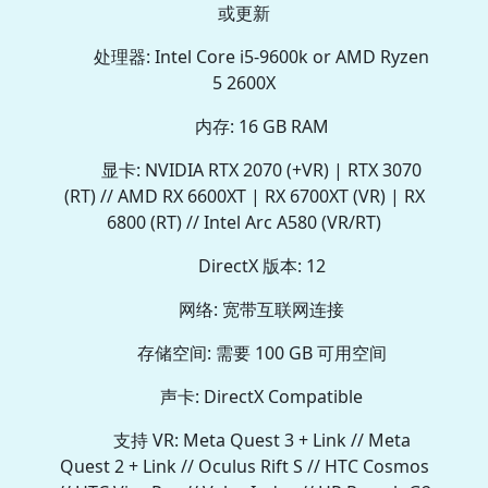
或更新
处理器: Intel Core i5-9600k or AMD Ryzen
5 2600X
内存: 16 GB RAM
显卡: NVIDIA RTX 2070 (+VR) | RTX 3070
(RT) // AMD RX 6600XT | RX 6700XT (VR) | RX
6800 (RT) // Intel Arc A580 (VR/RT)
DirectX 版本: 12
网络: 宽带互联网连接
存储空间: 需要 100 GB 可用空间
声卡: DirectX Compatible
支持 VR: Meta Quest 3 + Link // Meta
Quest 2 + Link // Oculus Rift S // HTC Cosmos