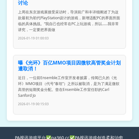
讨论
上周在东京游戏展接受采访时，导演前广和丰详细阐述了为这
款最初为初代PlayStation设计的游戏，新增适配PC的界面所面
临的具体挑战。“我自己也经常在PC上玩游戏，所以……我非常
讲究，一定要把界面做
2026-01-19 01:00:03
曝《光环》百亿MMO项目因微软高管奖金计划
遭取消！
近日，一位前Ensemble工作室开发者披露，传闻已久的《光
环》MMO项目（代号“泰坦”）之所以被取消，是为了满足微软
高管的短期奖金分配。曾在Ensemble工作室任职的Carl
Sanford Jo
2026-01-19 00:15:03
PA视讯游戏平台✅pa360.cc✅PA视讯游戏创造柔和治愈