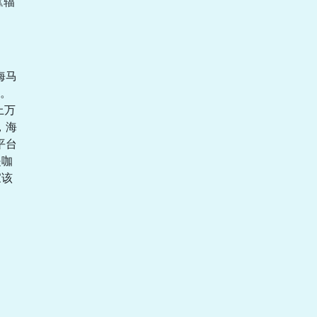
《辐
海马
验。
上万
，海
平台
是咖
家该