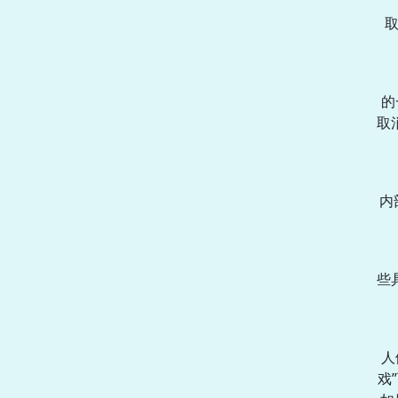
取
的
取
内
些
人
戏