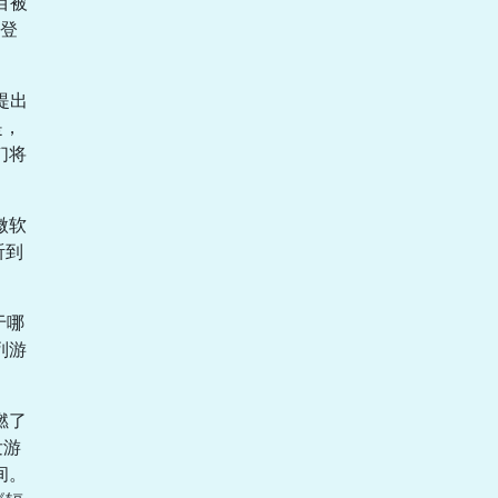
项目被
科登
提出
是，
们将
微软
听到
于哪
列游
燃了
发游
间。