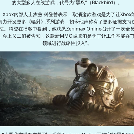
的大型多人在线游戏，代号为“黑鸟”（Blackbird）。
Xbox内部人士杰兹·科登曾表示，取消这款游戏是为了让Xbox
精力开发更多《辐射》系列游戏，如今他声称有了更多证据支持
法。科登在播客中提到，他获悉Zenimax Online召开了一次全
，会上员工们被告知，这款新MMO被取消是为了让工作室能在“
领域进行战略性投入”。