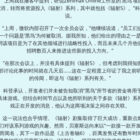
“上周我在播客中提到，听说Zenimax Online工作室的‘黑鸟’
消，转而将资源投入《辐射》系列，其中就包括《辐射5》。”
说。
“上周，微软内部召开了一次全员会议，”他继续说道，“员工们
一个问题是‘黑鸟’为何被取消。据我所知，他们给出的理由之一
消该项目是为了在其他领域进行战略性投入，而且未来几个月他
招聘数百人来推进这些新的投入方向。”
“在那次会议上，并没有具体提到《辐射5》，但考虑到我得知
部讨论此事的时间就在几天后……这在一定程度上印证了我之前
的传闻，即这与《辐射》系列有关。”
科登承认，开发者们并未被告知取消“黑鸟”所节省的资金将用
具体游戏。但结合时间节点以及他所听到的关于多款《辐射》系
戏正在开发的消息，他认为这两项决策之间存在关联。
这一说法也合乎情理。《辐射》剧集取得了巨大成功，重新点
们对该系列游戏的兴趣。然而，贝塞斯达向来以“一款接一款开
”而闻名，其下一款作品是《上古卷轴6》，距离发售还有数年时