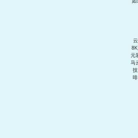
如
云
8
元
马
技
啡