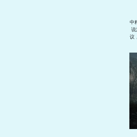
中
说
议