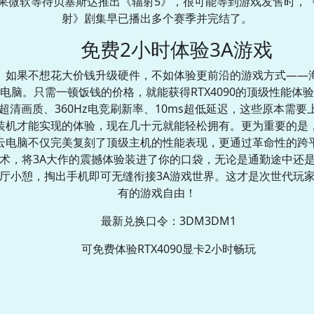
果微软等待贝塞斯达推出《辐射5》，很可能等到游戏发售时，
射》剧集早已播出多个赛季并完结了。
免费2小时体验3A游戏
如果不想花大价钱升级硬件，不如体验更前沿的游戏方式——
电脑。只需一顿饭钱的价格，就能获得RTX4090的顶级性能体
K超清画质、360Hz电竞刷新率、10ms超低延迟，这些原本需要
装机才能实现的体验，现在几十元就能轻松拥有。更为重要的是
云电脑不仅完美复刻了顶级主机的性能表现，更通过革命性的跨
术，将3A大作的震撼体验装进了你的口袋，无论是通勤途中还
厅小憩，掏出手机即可无缝衔接3A游戏世界。这才是次世代玩
有的游戏自由！
最新兑换口令：3DM3DM1
可免费体验RTX4090显卡2小时畅玩