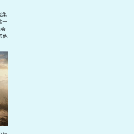
能集
这一
员会
其他