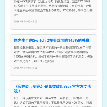
外媒WCCF测试了《无主之地4》的优化情况，涵盖RTX 50和
40系所有主流及以上显卡。然而很遗憾的是，当前没有一款显
卡能在原生4K最高画质下达到60FPS。RTX 5090，平均仅为48
FPS
2026-07-14 02:45:03
国内生产的Switch 2在美或面临145%的关税
据日经亚洲报道，任天堂和苹果的一家主要供应商发布了内部
评估，警告称国内生产的Switch 2主机在运往美国时将面临
145%的美国关税。虽然手机和一些电脑获得了关税豁免，但游
戏主机是例外，加上任天堂此前
2026-07-14 01:15:03
《寂静岭：短讯》销量突破四百万 官方发文庆
祝！
近日，科乐美发文宣布，截至发售一年多后，《寂静岭：短
讯》达成了新的下载里程碑，下载量现已突破 400 万次。科乐