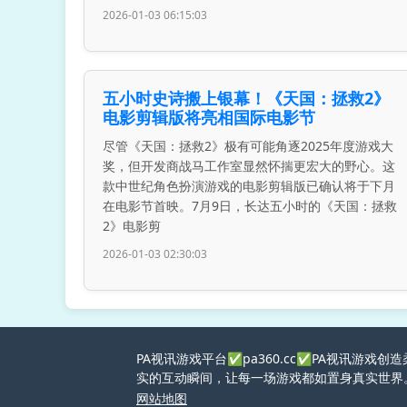
2026-01-03 06:15:03
五小时史诗搬上银幕！《天国：拯救2》
电影剪辑版将亮相国际电影节
尽管《天国：拯救2》极有可能角逐2025年度游戏大
奖，但开发商战马工作室显然怀揣更宏大的野心。这
款中世纪角色扮演游戏的电影剪辑版已确认将于下月
在电影节首映。7月9日，长达五小时的《天国：拯救
2》电影剪
2026-01-03 02:30:03
PA视讯游戏平台✅pa360.cc✅PA视讯
实的互动瞬间，让每一场游戏都如置身真实世界
网站地图