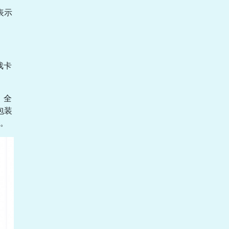
表示
戏卡
，全
包装
卡。