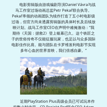
电影剪辑版由游戏编剧导演Daniel Vávra与战
马工作室过场动画总监Petr Pekař联合执导。
Pekař率领的动画团队为续作打造了五小时电影级
过场，但官方尚未透露剪辑版的具体时长及后续放
映计划。战马工作室CEO在声明中难掩激动：“我
期待《天国：拯救2》登上银幕已久。这个铁匠之
子的世俗传奇不仅能征服玩家，也足以与众多国际
电影佳作比肩。能与团队在卡罗维发利电影节实现
多年心血的世界首映，我们倍感自豪。”
近期PlayStation Plus高级会员已可试玩本作
前数小时内容。CD Projekt Red联合CEO Adam