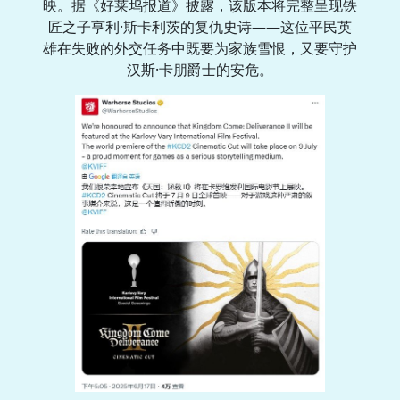
映。据《好莱坞报道》披露，该版本将完整呈现铁
匠之子亨利·斯卡利茨的复仇史诗——这位平民英
雄在失败的外交任务中既要为家族雪恨，又要守护
汉斯·卡朋爵士的安危。