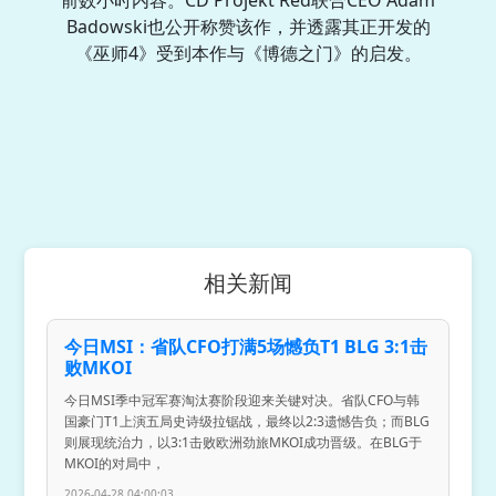
Badowski也公开称赞该作，并透露其正开发的
《巫师4》受到本作与《博德之门》的启发。
相关新闻
今日MSI：省队CFO打满5场憾负T1 BLG 3:1击
败MKOI
今日MSI季中冠军赛淘汰赛阶段迎来关键对决。省队CFO与韩
国豪门T1上演五局史诗级拉锯战，最终以2:3遗憾告负；而BLG
则展现统治力，以3:1击败欧洲劲旅MKOI成功晋级。在BLG于
MKOI的对局中，
2026-04-28 04:00:03