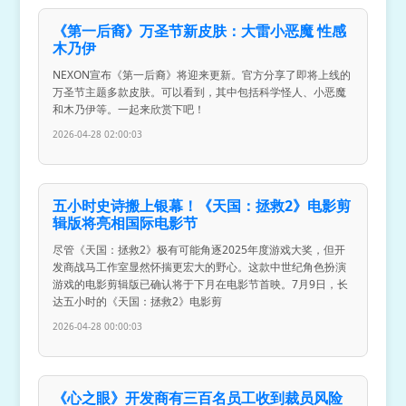
《第一后裔》万圣节新皮肤：大雷小恶魔 性感
木乃伊
NEXON宣布《第一后裔》将迎来更新。官方分享了即将上线的
万圣节主题多款皮肤。可以看到，其中包括科学怪人、小恶魔
和木乃伊等。一起来欣赏下吧！
2026-04-28 02:00:03
五小时史诗搬上银幕！《天国：拯救2》电影剪
辑版将亮相国际电影节
尽管《天国：拯救2》极有可能角逐2025年度游戏大奖，但开
发商战马工作室显然怀揣更宏大的野心。这款中世纪角色扮演
游戏的电影剪辑版已确认将于下月在电影节首映。7月9日，长
达五小时的《天国：拯救2》电影剪
2026-04-28 00:00:03
《心之眼》开发商有三百名员工收到裁员风险