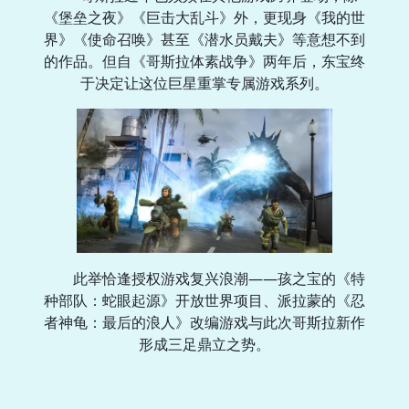
《堡垒之夜》《巨击大乱斗》外，更现身《我的世
界》《使命召唤》甚至《潜水员戴夫》等意想不到
的作品。但自《哥斯拉体素战争》两年后，东宝终
于决定让这位巨星重掌专属游戏系列。
此举恰逢授权游戏复兴浪潮——孩之宝的《特
种部队：蛇眼起源》开放世界项目、派拉蒙的《忍
者神龟：最后的浪人》改编游戏与此次哥斯拉新作
形成三足鼎立之势。