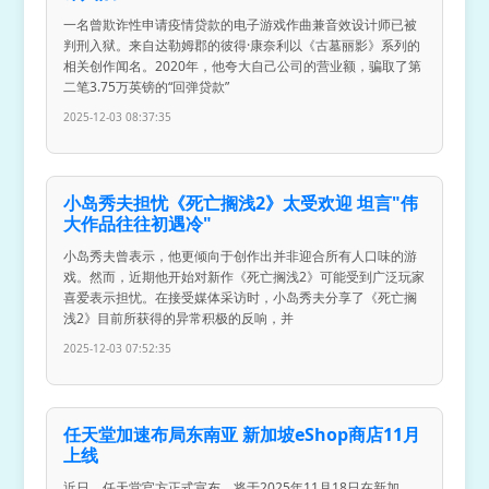
一名曾欺诈性申请疫情贷款的电子游戏作曲兼音效设计师已被
判刑入狱。来自达勒姆郡的彼得·康奈利以《古墓丽影》系列的
相关创作闻名。2020年，他夸大自己公司的营业额，骗取了第
二笔3.75万英镑的“回弹贷款”
2025-12-03 08:37:35
小岛秀夫担忧《死亡搁浅2》太受欢迎 坦言"伟
大作品往往初遇冷"
小岛秀夫曾表示，他更倾向于创作出并非迎合所有人口味的游
戏。然而，近期他开始对新作《死亡搁浅2》可能受到广泛玩家
喜爱表示担忧。在接受媒体采访时，小岛秀夫分享了《死亡搁
浅2》目前所获得的异常积极的反响，并
2025-12-03 07:52:35
任天堂加速布局东南亚 新加坡eShop商店11月
上线
近日，任天堂官方正式宣布，将于2025年11月18日在新加