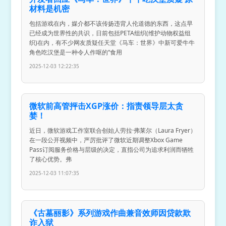
材料是机密
包括游戏在内，媒介都不该传扬违背人伦道德的东西，这点早
已经成为世界性的共识，日前包括PETA组织(维护动物权益组
织)在内，有不少网友质疑任天堂《马车：世界》中新可爱牛牛
角色吃汉堡是一种令人作呕的“食用
2025-12-03 12:22:35
微软前高管抨击XGP涨价：指责领导层太贪
婪！
近日，微软游戏工作室联合创始人劳拉·弗莱尔（Laura Fryer）
在一段公开视频中，严厉批评了微软近期调整Xbox Game
Pass订阅服务价格与层级的决定，直指公司为追求利润而牺牲
了核心优势。弗
2025-12-03 11:07:35
《古墓丽影》系列游戏作曲兼音效师因贷款欺
诈入狱