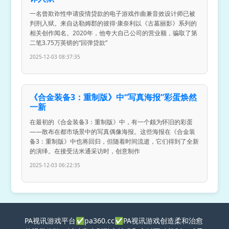
一名曾欺诈性申请疫情贷款的电子游戏作曲兼音效设计师已被
判刑入狱。来自达勒姆郡的彼得·康奈利以《古墓丽影》系列的
相关创作闻名。2020年，他夸大自己公司的营业额，骗取了第
二笔3.75万英镑的“回弹贷款”
2025-12-03 08:37:35
《合金装备3：重制版》中“写真海报”彩蛋焕然
一新
在最初的《合金装备3：重制版》中，有一个颇为怀旧的彩蛋
——散布在都市场景中的写真偶像海报。这些海报在《合金装
备3：重制版》中也将回归，但随着时间流逝，它们得到了全新
的演绎。在接受法米通采访时，创意制作
2025-12-03 06:22:35
PA视讯游戏平台✅pa360.cc✅PA视讯游戏创造柔和治愈