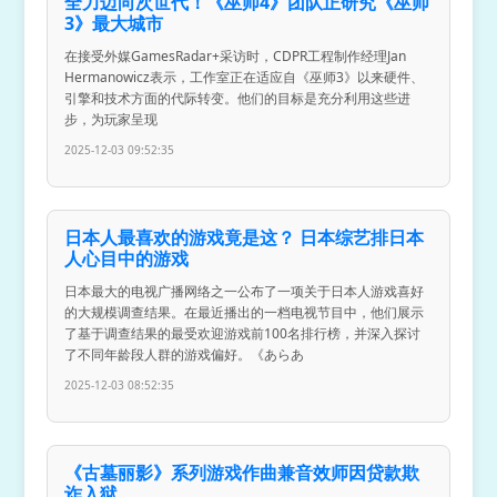
全力迈向次世代！《巫师4》团队正研究《巫师
3》最大城市
在接受外媒GamesRadar+采访时，CDPR工程制作经理Jan
Hermanowicz表示，工作室正在适应自《巫师3》以来硬件、
引擎和技术方面的代际转变。他们的目标是充分利用这些进
步，为玩家呈现
2025-12-03 09:52:35
日本人最喜欢的游戏竟是这？ 日本综艺排日本
人心目中的游戏
日本最大的电视广播网络之一公布了一项关于日本人游戏喜好
的大规模调查结果。在最近播出的一档电视节目中，他们展示
了基于调查结果的最受欢迎游戏前100名排行榜，并深入探讨
了不同年龄段人群的游戏偏好。《あらあ
2025-12-03 08:52:35
《古墓丽影》系列游戏作曲兼音效师因贷款欺
诈入狱