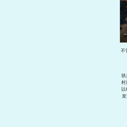
不
状
村
以
发