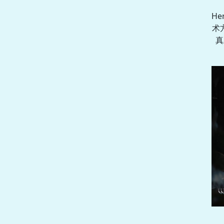
H
术
真