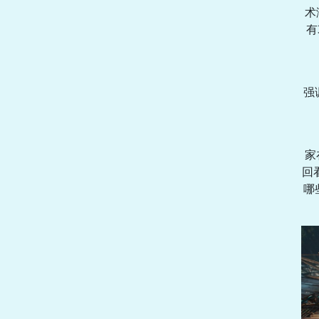
术
有
强
家
回
哪