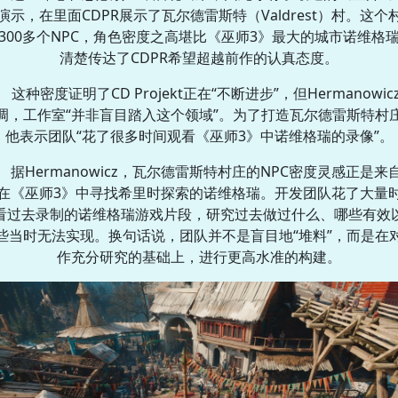
演示，在里面CDPR展示了瓦尔德雷斯特（Valdrest）村。这个
300多个NPC，角色密度之高堪比《巫师3》最大的城市诺维格
清楚传达了CDPR希望超越前作的认真态度。
这种密度证明了CD Projekt正在“不断进步”，但Hermanowic
调，工作室“并非盲目踏入这个领域”。为了打造瓦尔德雷斯特村
他表示团队“花了很多时间观看《巫师3》中诺维格瑞的录像”。
据Hermanowicz，瓦尔德雷斯特村庄的NPC密度灵感正是来
在《巫师3》中寻找希里时探索的诺维格瑞。开发团队花了大量
看过去录制的诺维格瑞游戏片段，研究过去做过什么、哪些有效
些当时无法实现。换句话说，团队并不是盲目地“堆料”，而是在
作充分研究的基础上，进行更高水准的构建。