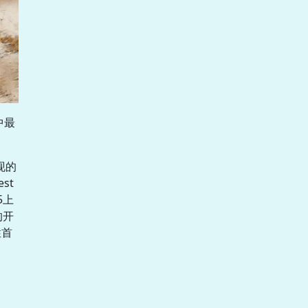
中最
现的
st
5上
的开
性首