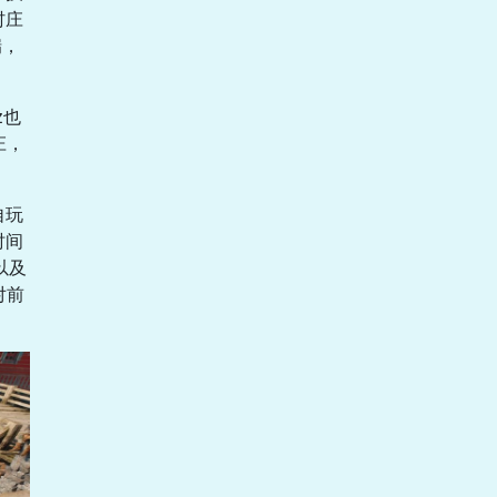
村庄
瑞，
z也
庄，
自玩
时间
以及
对前