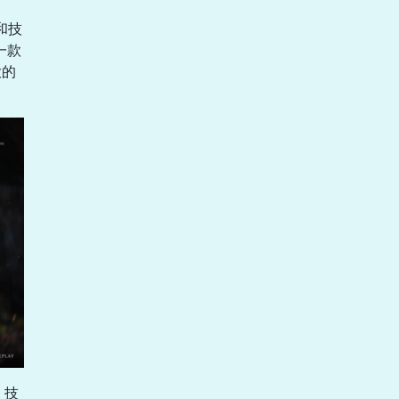
和技
一款
大的
》技