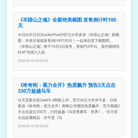
《羊蹄山之魂》全新绝美截图 发售倒计时100
天
今日(6月25日)SuckerPunch官方分享多张《羊蹄山之魂》新截
图，并表示游戏发售倒计时100天！一起来欣赏下截图吧。
《羊蹄山之魂》将于10月2日发售，登陆PS5平台。该作围绕笃
针对“羊蹄六人组
2026-03-19 03:30:03
《咚奇刚：蕉力全开》热度飙升 预告2天点击
330万超越马车
任天堂新主机Switch 2刚刚上市，官方自社大作并不多，日前
新游《咚奇刚：蕉力全开》刚刚公布预告热度飙升，官方视频2
天点击超过330万，已经超越《马里奥赛车：世界》。·任天堂
出品必属精品，并不是《马
2026-03-19 02:45:03