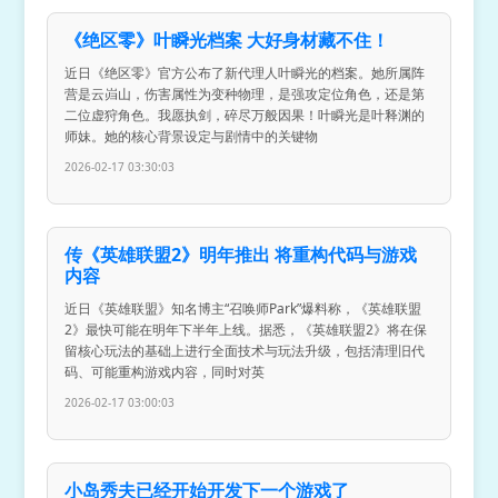
《绝区零》叶瞬光档案 大好身材藏不住！
近日《绝区零》官方公布了新代理人叶瞬光的档案。她所属阵
营是云岿山，伤害属性为变种物理，是强攻定位角色，还是第
二位虚狩角色。我愿执剑，碎尽万般因果！叶瞬光是叶释渊的
师妹。她的核心背景设定与剧情中的关键物
2026-02-17 03:30:03
传《英雄联盟2》明年推出 将重构代码与游戏
内容
近日《英雄联盟》知名博主“召唤师Park”爆料称，《英雄联盟
2》最快可能在明年下半年上线。据悉，《英雄联盟2》将在保
留核心玩法的基础上进行全面技术与玩法升级，包括清理旧代
码、可能重构游戏内容，同时对英
2026-02-17 03:00:03
小岛秀夫已经开始开发下一个游戏了