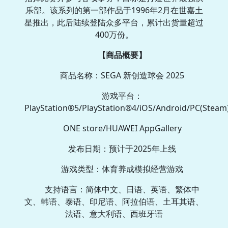
乐部。该系列的第一部作品于1996年2月在世嘉土
星推出，此后陆续登陆众多平台，累计出货量超过
400万份。
【商品概要】
商品名称：SEGA 新创造球会 2025
游戏平台：
PlayStation®5/PlayStation®4/iOS/Android/PC(Steam
ONE store/HUAWEI AppGallery
发布日期：预计于2025年上线
游戏类型：体育养成模拟经营游戏
支持语言：简体中文、日语、英语、繁体中
文、韩语、泰语、印尼语、阿拉伯语、土耳其语、
法语、意大利语、西班牙语