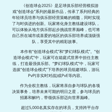
《创造球会2025》是足球俱乐部经营模拟游
戏“创造球会”系列的最新作品，传承了系列经典的
年轻球员培养与俱乐部经营策略的精髓，同时实现
了与时俱进的创新。玩家将化身主教练建设球队，
可以体验从地方俱乐部起步挑战世界巅峰，也可将
自己所在城市或喜爱的地区的俱乐部培养成顶级强
队，享受其中的精彩故事。
本作有“创造球会模式”和“梦幻球队模式”。“创
造球会模式”中，玩家可在箱庭式世界中担任主教
练，打造最强俱乐部。“梦幻球队模式”中，玩家可
选拔“创造球会模式”下培养的球员组建球队，游玩
PvP(非实时对战)或PvE等内容。
作为全权主教练，玩家将亲自参与球队的各项
决策事务，培养未来可期的明日之星，参与球员的
招募和解约，带领俱乐部迈向世界巅峰。
超过5,000名真实存在的球员，支持跨平台存