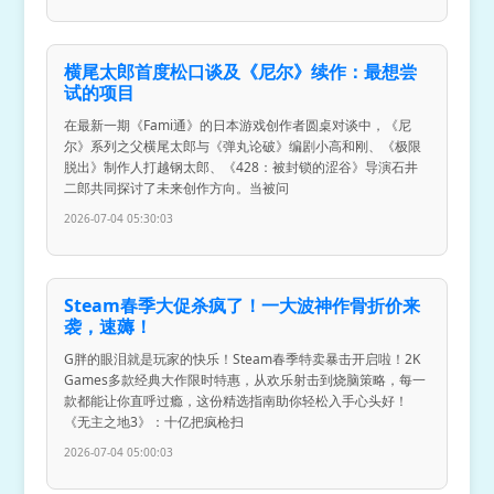
横尾太郎首度松口谈及《尼尔》续作：最想尝
试的项目
在最新一期《Fami通》的日本游戏创作者圆桌对谈中，《尼
尔》系列之父横尾太郎与《弹丸论破》编剧小高和刚、《极限
脱出》制作人打越钢太郎、《428：被封锁的涩谷》导演石井
二郎共同探讨了未来创作方向。当被问
2026-07-04 05:30:03
Steam春季大促杀疯了！一大波神作骨折价来
袭，速薅！
G胖的眼泪就是玩家的快乐！Steam春季特卖暴击开启啦！2K
Games多款经典大作限时特惠，从欢乐射击到烧脑策略，每一
款都能让你直呼过瘾，这份精选指南助你轻松入手心头好！
《无主之地3》：十亿把疯枪扫
2026-07-04 05:00:03