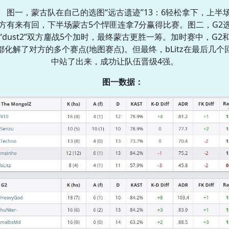
图一，蒙古队在自己的选图“远古遗迹”13：6轻松拿下，上半
方有来有回，下半场蒙古5个悍匪连拿7分赢得比赛。图二，G2
“dust2”双方鏖战5个加时，最终蒙古更胜一筹。加时赛中，G2
都化解了对方的多个赛点(地图赛点)。但最终，bLitz在最后几个
中站了出来，成功让队伍晋级4强。
图一数据：