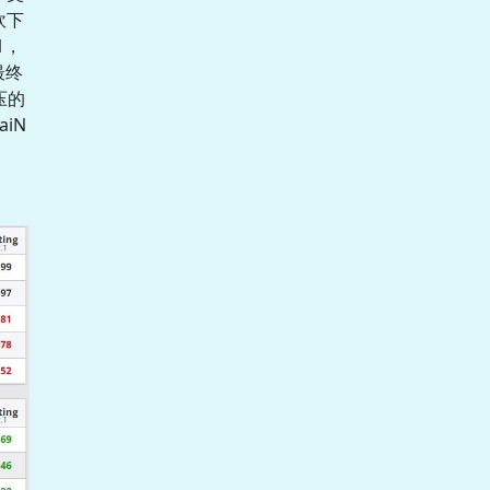
砍下
1，
最终
压的
iN