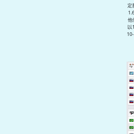
定
1
他
以
1