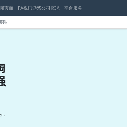
闻页面
PA视讯游戏公司概况
平台服务
四强
淘
强
2：