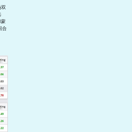
场双
选
和蒙
回合