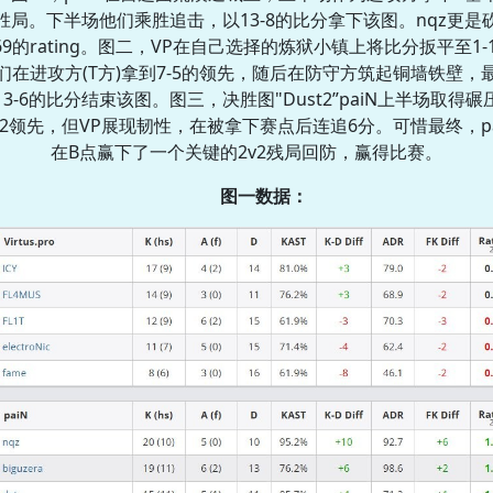
胜局。下半场他们乘胜追击，以13-8的比分拿下该图。nqz⁠更是
.69的rating。图二，VP在自己选择的炼狱小镇上将比分扳平至1-
们在进攻方(T方)拿到7-5的领先，随后在防守方筑起铜墙铁壁，
13-6的比分结束该图。图三，决胜图"Dust2”paiN上半场取得碾
0-2领先，但VP展现韧性，在被拿下赛点后连追6分。可惜最终，pa
在B点赢下了一个关键的2v2残局回防，赢得比赛。
图一数据：