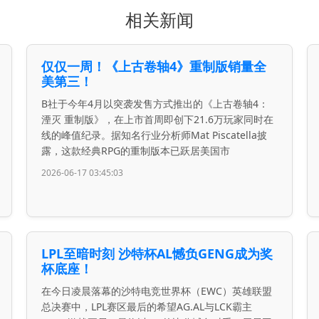
相关新闻
仅仅一周！《上古卷轴4》重制版销量全
美第三！
B社于今年4月以突袭发售方式推出的《上古卷轴4：
湮灭 重制版》，在上市首周即创下21.6万玩家同时在
线的峰值纪录。据知名行业分析师Mat Piscatella披
露，这款经典RPG的重制版本已跃居美国市
2026-06-17 03:45:03
LPL至暗时刻 沙特杯AL憾负GENG成为奖
杯底座！
在今日凌晨落幕的沙特电竞世界杯（EWC）英雄联盟
总决赛中，LPL赛区最后的希望AG.AL与LCK霸主