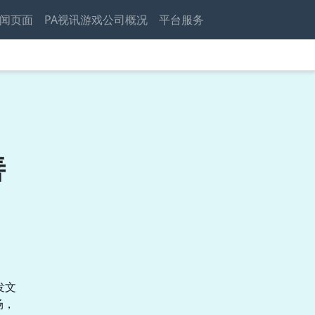
闻页面
PA视讯游戏公司概况
平台服务
善
发文
场，