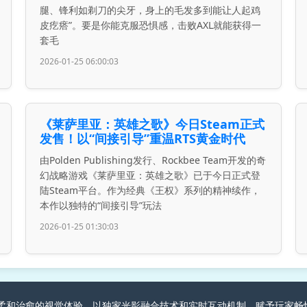
腿、锋利如剃刀的尖牙，身上的毛发多到能让人起鸡
皮疙瘩”。要是你能克服恐惧感，击败AXL就能获得一
套毛
2026-01-25 06:00:03
《莱萨里亚：英雄之歌》今日Steam正式
发售！以“间接引导”重温RTS黄金时代
由Polden Publishing发行、Rockbee Team开发的奇
幻战略游戏《莱萨里亚：英雄之歌》已于今日正式登
陆Steam平台。作为经典《王权》系列的精神续作，
本作以独特的“间接引导”玩法
2026-01-25 01:30:03
游戏创造柔和治愈的视觉体验，以独家光影融合技术和实时互动机制，赋予玩