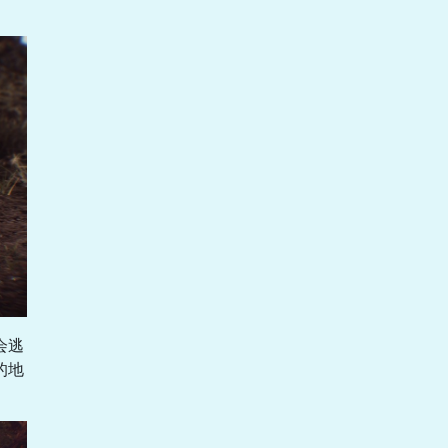
会逃
的地