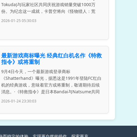
Tokuda)与玩家社区共同庆祝游戏销量突破1000万
份。为纪念这一成就，卡普空将向《怪物猎人：荒
2026-01-25 05:30:03
最新游戏商标曝光 经典红白机名作《特救
指令》或将重制
9月4日今天，一个最新游戏登录商标
《Shatterhand》曝光，据悉这是1991年登陆FC红白
机的经典游戏，意味着官方或将重制，敬请期待后续
消息。·《特救指令》是日本Bandai与Natsume共同
2026-01-24 23:30:03
家畅快而稳定的体验。实现更自然的操作，探索更充