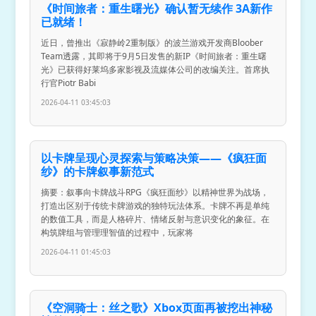
《时间旅者：重生曙光》确认暂无续作 3A新作
已就绪！
近日，曾推出《寂静岭2重制版》的波兰游戏开发商Bloober
Team透露，其即将于9月5日发售的新IP《时间旅者：重生曙
光》已获得好莱坞多家影视及流媒体公司的改编关注。首席执
行官Piotr Babi
2026-04-11 03:45:03
以卡牌呈现心灵探索与策略决策——《疯狂面
纱》的卡牌叙事新范式
摘要：叙事向卡牌战斗RPG《疯狂面纱》以精神世界为战场，
打造出区别于传统卡牌游戏的独特玩法体系。卡牌不再是单纯
的数值工具，而是人格碎片、情绪反射与意识变化的象征。在
构筑牌组与管理理智值的过程中，玩家将
2026-04-11 01:45:03
《空洞骑士：丝之歌》Xbox页面再被挖出神秘