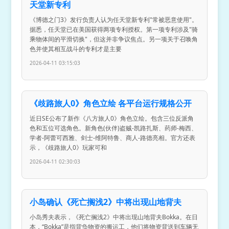
天堂新专利
《博德之门3》发行负责人认为任天堂新专利"常被恶意使用"。
据悉，任天堂已在美国获得两项专利授权。第一项专利涉及"骑
乘物体间的平滑切换"，但这并非争议焦点。另一项关于召唤角
色并使其相互战斗的专利才是主要
2026-04-11 03:15:03
《歧路旅人0》角色立绘 各平台运行规格公开
近日SE公布了新作《八方旅人0》角色立绘。包含三位反派角
色和五位可选角色。新角色(伙伴)盗贼-凯路扎斯、药师-梅西、
学者-阿蕾可西雅、剑士-维阿特鲁、商人-路德亮相。官方还表
示，《歧路旅人0》玩家可和
2026-04-11 02:30:03
小岛确认《死亡搁浅2》中将出现山地背夫
小岛秀夫表示，《死亡搁浅2》中将出现山地背夫Bokka。在日
本，“Bokka”是指背负物资的搬运工，他们将物资背送到车辆无