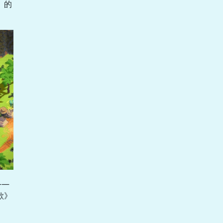
》的
——
歌》