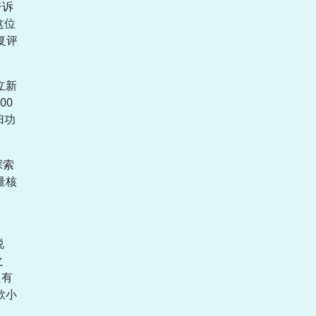
告诉
这位
复评
立新
00
归功
探索
量核
说
之
只有
款小