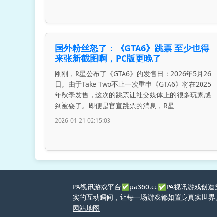
国外粉丝怒了：《GTA6》跳票 至少也得
来张新截图啊，PC版更晚了
刚刚，R星公布了《GTA6》的发售日：2026年5月26
日。由于Take Two不止一次重申《GTA6》将在2025
年秋季发售，这次的跳票让社交媒体上的很多玩家感
到被耍了。即便是官宣跳票的消息，R星
2026-01-21 02:15:03
PA视讯游戏平台✅pa360.cc✅PA视讯
实的互动瞬间，让每一场游戏都如置身真实世界
网站地图