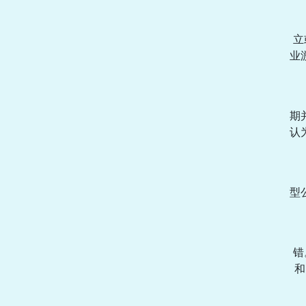
立
业
期
认
型
错
和