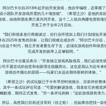
阿尔巴卡尔自2018年起开始开发游戏，他自学编程，还掌握了
或小团队开发游戏所需的几十项技能”。《希望之沙》是他的首
游戏，由他和朋友弗兰基共同开发。这个二人组自掏腰包资助项
开发工作于去年2月启动。
“我们和很多发行商都谈过，但行业环境加上我们计划缩短开
并在2025年发售的目标，让我们很难达成合作，”阿尔巴卡尔说，
为在这个时代，独立开发者要生存下去，必须在游戏创作和保质
完成开发的效率上足够聪明。”
阿尔巴卡尔最后表示：“开发独立游戏风险很高，我们必须凭
公司不愿尝试的创意和创新理念脱颖而出。这也是我认为近年来
游戏佳作频出的原因——玩家们永远在期待新鲜的体验。”
《希望之沙》的试玩版已于今年早些时候推出，目前评价整体
。其中一条试玩评论写道：“可爱的解谜游戏，我喜欢它的视觉
幽默感，期待正式发售。”另一条评论则称：“这款游戏很有潜力
所以，虽然我们目前还没等到《丝之歌》，但如果你想找一款