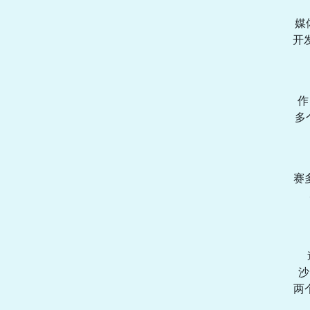
媒
开
作
多
赛
沙
两