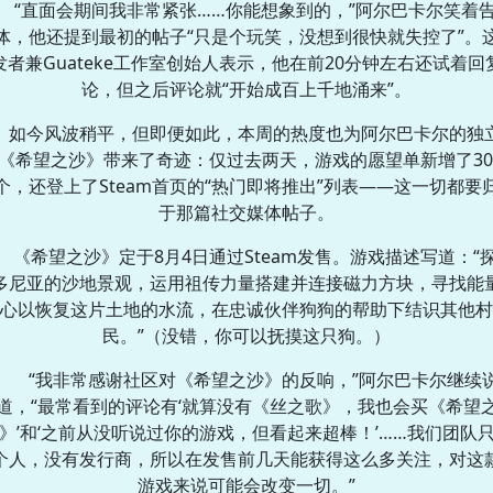
“直面会期间我非常紧张……你能想象到的，”阿尔巴卡尔笑着
体，他还提到最初的帖子“只是个玩笑，没想到很快就失控了”。
发者兼Guateke工作室创始人表示，他在前20分钟左右还试着回
论，但之后评论就“开始成百上千地涌来”。
如今风波稍平，但即便如此，本周的热度也为阿尔巴卡尔的独
《希望之沙》带来了奇迹：仅过去两天，游戏的愿望单新增了30
个，还登上了Steam首页的“热门即将推出”列表——这一切都要
于那篇社交媒体帖子。
《希望之沙》定于8月4日通过Steam发售。游戏描述写道：“
多尼亚的沙地景观，运用祖传力量搭建并连接磁力方块，寻找能
心以恢复这片土地的水流，在忠诚伙伴狗狗的帮助下结识其他村
民。”（没错，你可以抚摸这只狗。）
“我非常感谢社区对《希望之沙》的反响，”阿尔巴卡尔继续
道，“最常看到的评论有‘就算没有《丝之歌》，我也会买《希望
》’和‘之前从没听说过你的游戏，但看起来超棒！’……我们团队
个人，没有发行商，所以在发售前几天能获得这么多关注，对这
游戏来说可能会改变一切。”