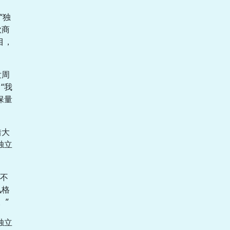
“独
款商
目，
发周
“我
保量
借大
独立
不
风格
。”
独立