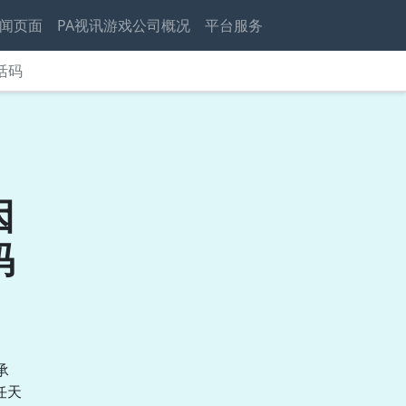
闻页面
PA视讯游戏公司概况
平台服务
活码
因
码
承
任天