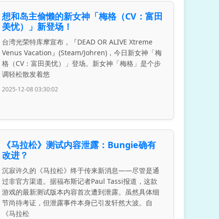
想和岛主偷懒的新女神「梅格（CV：富田
美忧）」新登场！
台湾光荣特库摩宣布，『DEAD OR ALIVE Xtreme
Venus Vacation』(Steam/Johren)，今日新女神「梅
格（CV：富田美忧）」登场。新女神「梅格」是个步
调轻松散发着悠
2025-12-08 03:30:02
《马拉松》测试内容泄露：Bungie确有
改进？
沉寂许久的《马拉松》终于传来新消息——尽管是通
过非官方渠道。据福布斯记者Paul Tassi报道，这款
游戏的最新测试版本内容首次遭到泄露。虽然具体细
节尚待考证，但泄露事件本身已引发轩然大波。自
《马拉松