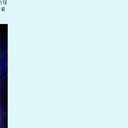
方现
看看