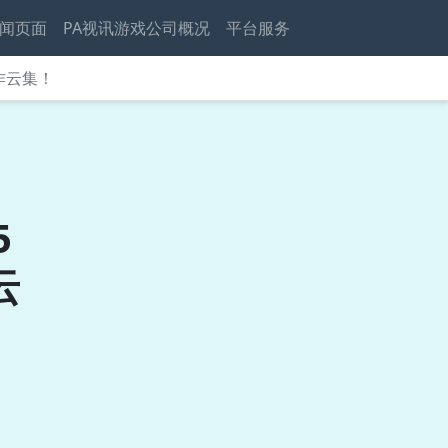
闻页面
PA视讯游戏公司概况
平台服务
作云集！
5
云