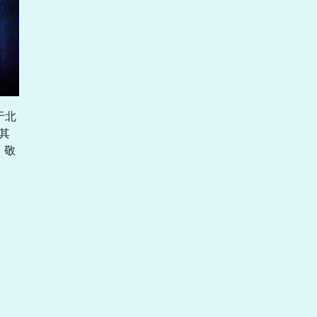
于北
其
，敬