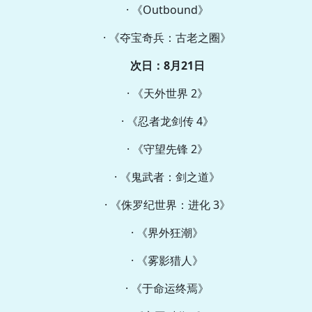
· 《Outbound》
· 《夺宝奇兵：古老之圈》
次日：8月21日
· 《天外世界 2》
· 《忍者龙剑传 4》
· 《守望先锋 2》
· 《鬼武者：剑之道》
· 《侏罗纪世界：进化 3》
· 《界外狂潮》
· 《雾影猎人》
· 《于命运终焉》