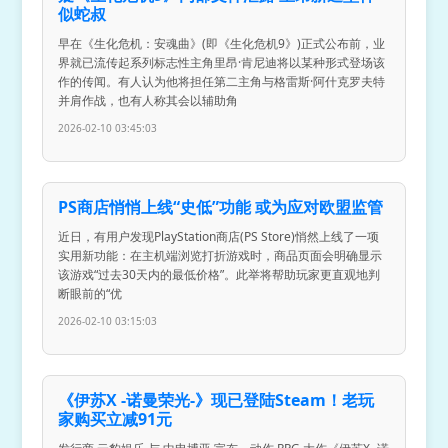
似蛇叔
早在《生化危机：安魂曲》(即《生化危机9》)正式公布前，业
界就已流传起系列标志性主角里昂·肯尼迪将以某种形式登场该
作的传闻。有人认为他将担任第二主角与格雷斯·阿什克罗夫特
并肩作战，也有人称其会以辅助角
2026-02-10 03:45:03
PS商店悄悄上线“史低”功能 或为应对欧盟监管
近日，有用户发现PlayStation商店(PS Store)悄然上线了一项
实用新功能：在主机端浏览打折游戏时，商品页面会明确显示
该游戏“过去30天内的最低价格”。此举将帮助玩家更直观地判
断眼前的“优
2026-02-10 03:15:03
《伊苏X -诺曼荣光-》现已登陆Steam！老玩
家购买立减91元