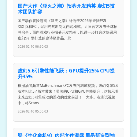
国产大作《湮灭之潮》招募开发精英 虚幻5技
术团队扩容
国产动作冒险游戏《湮灭之潮》计划于2026年登陆PS5、
XSX|S和PC，采用纯买断制无内购模式。近日官方发布全球招
聘启事，面向游戏行业招募开发精英，以进一步打磨这款采用
虚幻5引擎打造的史诗级作品。此
2026-02-10 06:30:03
虚幻5.6引擎性能飞跃：GPU提升25% CPU提
升35%
根据油管频道MxBenchmarkPC发布的测试视频，虚幻引擎5.6
版本相比5.4版本带来了显著的CPU和GPU性能提升，这预示着
未来虚幻5引擎驱动的游戏的优化前进了一大步。在测试视频
中，将Scans
2026-02-10 05:30:03
疑《生化危机9》内部文件泄露 里昂新造型神