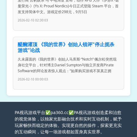
发行商 云豹娱乐 与 中电博亚 宣布，动作 RPG 大作《伊苏X -诺
曼荣光-》(Ys X: Proud Nordics)今日正式登陆 Steam 平台，首
发支持简体中文。游戏定价298元，9月5日
2026-02-10 02:30:03
醍醐灌顶 《我的世界》创始人锐评"停止扼杀
游戏"论战
久未露面的《我的世界》创始人马库斯·“Notch”·佩尔松突然现
身社交平台，针对博主Daniel Sumpton与独立开发商Pirate
Software的辩论发表惊人观点：“如果购买游戏不算真正拥
2026-02-10 00:00:03
PA视讯游戏平台✅pa360.cc✅PA视讯游戏创造柔和治愈
的视觉体验，以独家光影融合技术和实时互动机制，赋予
玩家畅快而稳定的体验。实现更自然的操作，探索更充实
的互动瞬间，让每一场游戏都如置身真实世界。