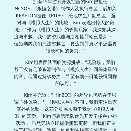
拥有15年游戏开发经验的Kim曾担任
NCSOFT《永恒之塔》制作人及执行总监，后加入
KRAFTON担任《PUBG：绝地求生》副总监。面
对与《模拟人生》的比较，Kim表现出惊人的谦
逊："作为《模拟人生》的长期玩家，我深知其深
度与卓越。我们的游戏能与之相提并论已是荣幸，
但短期内我们无法超越它，要达到并肩水平还需要
很长时间的努力。"
Kim坦言团队面临资源挑战："现阶段，我们
甚至没有足够资源制作与《模拟人生》同等体量的
内容。但通过持续努力，希望有朝一日能获得同样
的认可。"
Kim补充道：“《inZOI》的差异化优势在于强
调户外体验。与《模拟人生》不同，我们更注重家
庭外的体验，这部分灵感来源于我对《模拟人生
3》的喜爱。"Kim还表示团队优先开发了多种户外
活动，"虽然无法立即提供频繁更新，但我们正专
注于打造驾驶、造船、钓鱼和农耕等户外活动，以