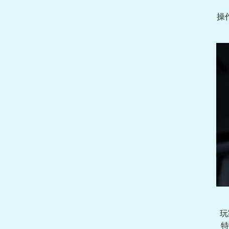
操
玩
特