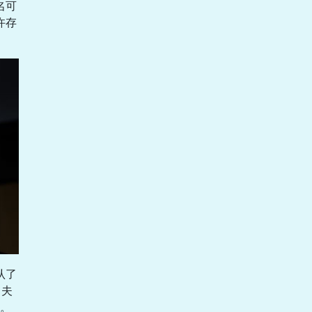
名可
许存
认了
罗夫
。