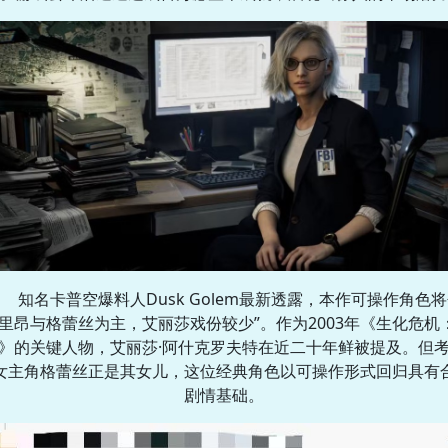
知名卡普空爆料人Dusk Golem最新透露，本作可操作角色
“里昂与格蕾丝为主，艾丽莎戏份较少”。作为2003年《生化危机
》的关键人物，艾丽莎·阿什克罗夫特在近二十年鲜被提及。但
女主角格蕾丝正是其女儿，这位经典角色以可操作形式回归具有
剧情基础。