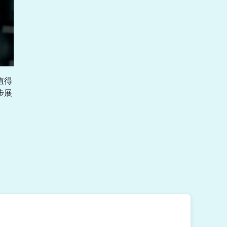
值得
步展