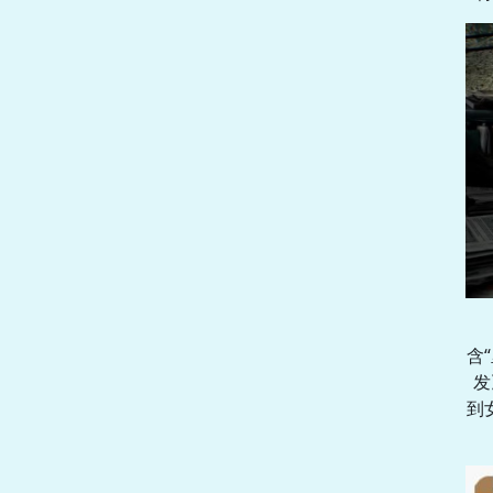
含
发
到