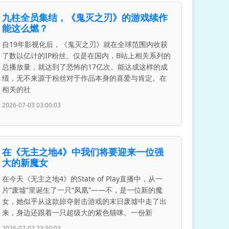
九柱全员集结，《鬼灭之刃》的游戏续作
能这么燃？
自19年影视化后，《鬼灭之刃》就在全球范围内收获
了数以亿计的IP粉丝。仅是在国内，B站上相关系列的
总播放量，就达到了恐怖的17亿次。能达成这样的成
绩，无不来源于粉丝对于作品本身的喜爱与肯定。在
相关的社
2026-07-03 03:00:03
在《无主之地4》中我们将要迎来一位强
大的新魔女
在今天《无主之地4》的State of Play直播中，从一
片“废墟”里诞生了一只“凤凰”——不，是一位新的魔
女，她似乎从这款掠夺射击游戏的末日废墟中走了出
来，身边还跟着一只超级大的紫色猫咪。一份新
2026-07-02 23:30:03