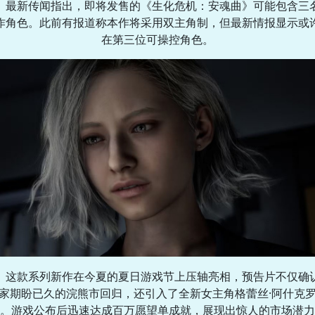
最新传闻指出，即将发售的《生化危机：安魂曲》可能包含三
作角色。此前有报道称本作将采用双主角制，但最新情报显示或
在第三位可操控角色。
这款系列新作在今夏的夏日游戏节上压轴亮相，预告片不仅确
家期盼已久的浣熊市回归，还引入了全新女主角格蕾丝·阿什克
。游戏公布后迅速达成百万愿望单成就，展现出惊人的市场潜力