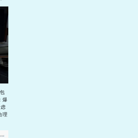
将包
：爆
考虑
合理