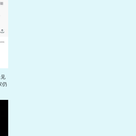
未见
家仍