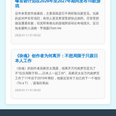
曝育碧计划在2026年至2027年期间发布10款游
戏
近年来育碧市值暴跌，主要原因是它不再听取玩家意见。玩家
的反对声非常强烈，有些人甚至希望育碧快点倒闭。尽管育碧
接连遭遇失败，但其即将推出的游戏阵容却出奇地强大。近日
知名爆料人汤姆・亨德森(Tom He
2026-01-11 01:45:02
《块魂》创作者为何离开：不想局限于只跟日
本人工作
《块魂》的创作者高桥庆太透露，他离开万代南梦宫是为了
不“仅仅局限于和……日本人一起工作”。高桥庆太在万代南梦宫
工作了11年后于2010年离职，他最近宣布了自己的下一个项目
《To a T》，该项目将由
2026-01-11 01:30:02