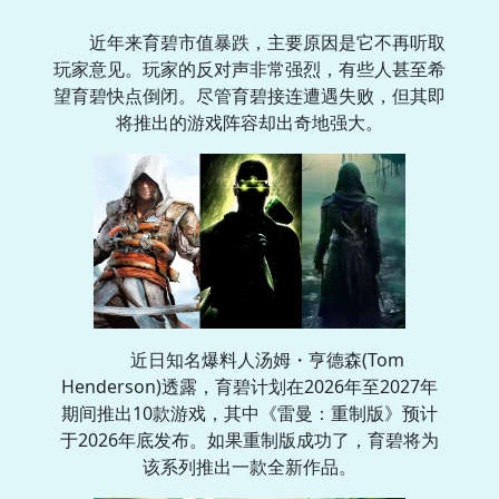
近年来育碧市值暴跌，主要原因是它不再听取
玩家意见。玩家的反对声非常强烈，有些人甚至希
望育碧快点倒闭。尽管育碧接连遭遇失败，但其即
将推出的游戏阵容却出奇地强大。
近日知名爆料人汤姆・亨德森(Tom
Henderson)透露，育碧计划在2026年至2027年
期间推出10款游戏，其中《雷曼：重制版》预计
于2026年底发布。如果重制版成功了，育碧将为
该系列推出一款全新作品。