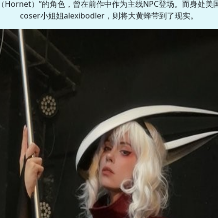
（Hornet）”的角色，曾在前作中作为主线NPC登场。而身处美
coser小姐姐alexibodler，则将大黄蜂带到了现实。