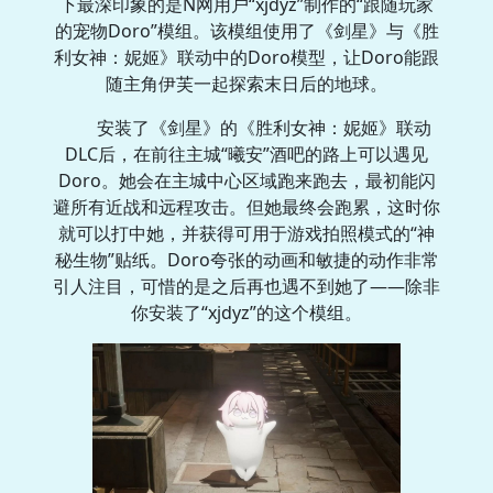
下最深印象的是N网用户“xjdyz”制作的“跟随玩家
的宠物Doro”模组。该模组使用了《剑星》与《胜
利女神：妮姬》联动中的Doro模型，让Doro能跟
随主角伊芙一起探索末日后的地球。
安装了《剑星》的《胜利女神：妮姬》联动
DLC后，在前往主城“曦安”酒吧的路上可以遇见
Doro。她会在主城中心区域跑来跑去，最初能闪
避所有近战和远程攻击。但她最终会跑累，这时你
就可以打中她，并获得可用于游戏拍照模式的“神
秘生物”贴纸。Doro夸张的动画和敏捷的动作非常
引人注目，可惜的是之后再也遇不到她了——除非
你安装了“xjdyz”的这个模组。