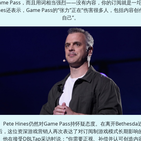
ame Pass，而且用词相当强烈——没有内容，你的订阅就是一
ines还表示，Game Pass的“张力”正在“伤害很多人，包括内容创
自己”。
Pete Hines仍然对Game Pass持怀疑态度。在离开Bethesda
后，这位资深游戏营销人再次表达了对订阅制游戏模式长期影响
。他在接受DBLTap采访时说：“你需要正视、补偿并认可创造内