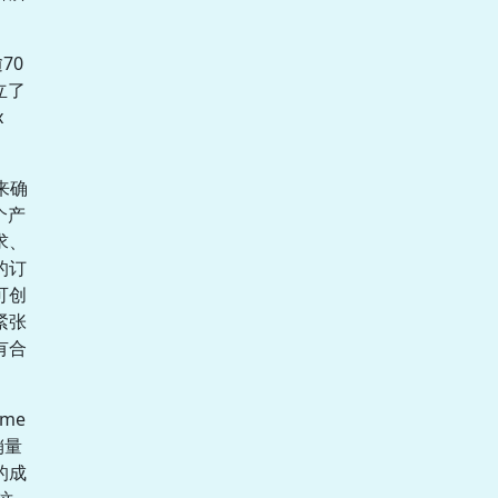
70
立了
x
来确
个产
求、
的订
可创
紧张
有合
me
销量
的成