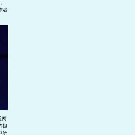
坨。
作者
近两
的担
容所