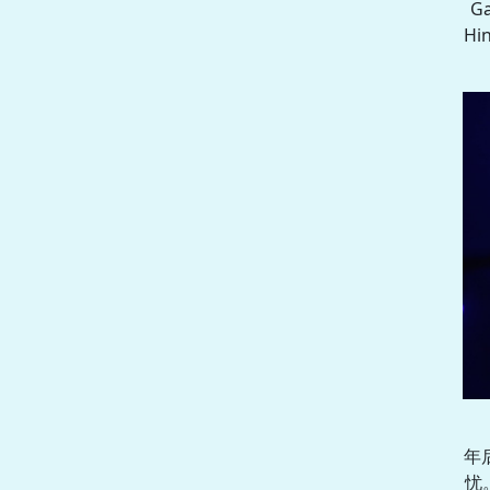
G
H
年
忧