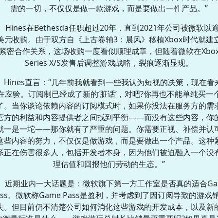
需的一切，不仅仅是做一款游戏，而是要做出一件产品。”
Hines在Bethesda任职超过20年，直到2021年公司被微软以逾
美元收购。由于双方自《上古卷轴3：晨风》移植Xbox时代就建
紧密合作关系，这场收购一度看似顺理成章，但随着微软在Xbo
Series X/S发售后调整游戏战略，裂痕逐渐显现。
Hines直言：“几年前我就看到一些我认为短视的决策，现在看
在应验。订阅制已经成了新的‘脏话’，对吧?你再也不能单纯买一
了。当你谈论依赖内容的订阅模式时，如果你没法在服务方的需
营方的利益和内容提供者之间找到平衡——而没有这些内容，你
就一是一坨——那你就有了严重的问题。你需要正视、补偿并认
这些内容的努力，不仅仅是做游戏，而是要做出一个产品。这种
系正在伤害很多人，包括开发者本身，因为他们被迫融入一个没
理估值和回报他们劳动的生态。”
近期业内一大话题是：微软旗下第一方工作室是否真的适合Ga
ass。微软称Game Pass是盈利，并考虑到了因订阅导致的游戏
失。但目前仍不清楚公司如何消化这些游戏的开发成本，以及新