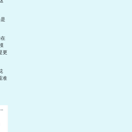
这
s是
始在
模
是更
花
看准