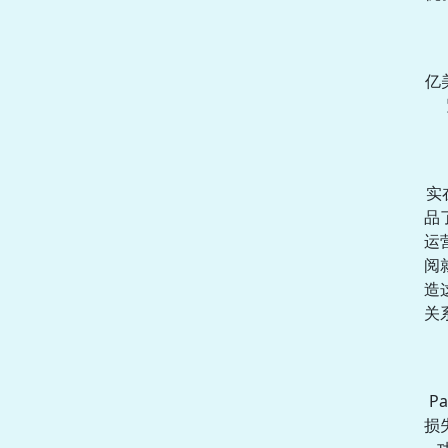
亿
实
品
运
阅
造
关
P
损