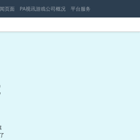
闻页面
PA视讯游戏公司概况
平台服务
坨
媒
了