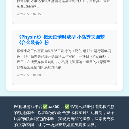
付处理商万事达卡试图撇清与这场争论的关系，声称其并未限
制像Steam和I
2026-07-03 02:15:03
《Physint》概念疫情时成型 小岛秀夫圆梦
《合金装备》粉
尽管小岛工作室正为6月26日发行的《死亡搁浅2》进行最终润
色，但小岛秀夫已经开始谈论工作室的下一项目《Physint》。
近日，在接受媒体采访时，小岛秀夫透露这个项目的构思源于
他在新冠疫情期间患病期间的
2026-07-03 01:00:03
PA视讯游戏平台✅pa360.cc✅PA视讯游戏创造柔和治愈
的视觉体验，以独家光影融合技术和实时互动机制，赋予
玩家畅快而稳定的体验。实现更自然的操作，探索更充实
的互动瞬间，让每一场游戏都如置身真实世界。