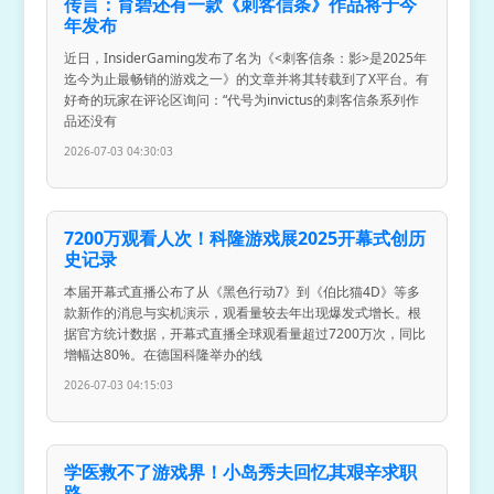
传言：育碧还有一款《刺客信条》作品将于今
年发布
近日，InsiderGaming发布了名为《<刺客信条：影>是2025年
迄今为止最畅销的游戏之一》的文章并将其转载到了X平台。有
好奇的玩家在评论区询问：“代号为invictus的刺客信条系列作
品还没有
2026-07-03 04:30:03
7200万观看人次！科隆游戏展2025开幕式创历
史记录
本届开幕式直播公布了从《黑色行动7》到《伯比猫4D》等多
款新作的消息与实机演示，观看量较去年出现爆发式增长。根
据官方统计数据，开幕式直播全球观看量超过7200万次，同比
增幅达80%。在德国科隆举办的线
2026-07-03 04:15:03
学医救不了游戏界！小岛秀夫回忆其艰辛求职
路