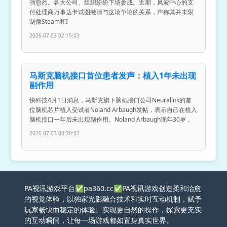
演愈烈。各大公司、组织纷纷下场参战。近期，风波中心的支
付处理商万事达卡试图撇清与这场争论的关系，声称其并未限
制像Steam和I
2026-07-03 02:15:03
马斯克脑机接口首位患者发声：植入1年未出现
副作用
快科技4月1日消息，马斯克旗下脑机接口公司Neuralink的首
位脑机芯片植入受试者Noland Arbaugh发帖，表示自己在植入
脑机接口一年后未出现副作用。Noland Arbaugh现年30岁，
2026-07-03 00:30:03
PA视讯游戏平台✅pa360.cc✅PA视讯游戏创造柔和治愈
的视觉体验，以独家光影融合技术和实时互动机制，赋予
玩家畅快而稳定的体验。实现更自然的操作，探索更充实
的互动瞬间，让每一场游戏都如置身真实世界。