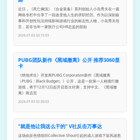
近日，《死亡搁浅》《合金装备》系列创始人小岛秀夫在一篇
网络专栏中分享了一段改变他人生的求职经历。作为以深刻叙
事和开创性玩法持续影响游戏行业的标志性人物，小岛秀夫坦
言，若非当年一家医疗公司HR总监的鼓励
2026-07-03 03:15:03
PUBG团队新作《黑域撤离》公开 推荐3060显
卡
《绝地求生》开发商PUBG Corporation新作《黑域撤离
（PUBG：Black Budget）》公开，这是一款第一人称搜打撤
游戏，将于12月12日起开启首次封测，支持中文。《黑域撤
离》商店页
2026-07-03 02:30:03
“就是他让我这么干的” V社反击万事达
这场由反色情组织Collective Shout引起的成人游戏下架风波愈