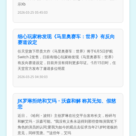
示Xb
2026-03-25 05:45:03
细心玩家称发现《马里奥赛车：世界》有反向
赛道设定
任天堂旗下昂贵大作《马里奥赛车：世界》将于6月5日护航
Switch 2发售，日前有细心玩家称发现《马里奥赛车：世界》
有反向赛道设定，目前并没有得到更多印证。·5月15日时，任
天堂官方发布了邀请多位明星
2026-03-25 04:30:03
JK罗琳拒绝和艾玛・沃森和解 称其无知、假慈
悲
近日，《哈利・波特》主创罗琳在社交平台发布长文，粉碎与
和解艾玛・沃森可能。“我没有义务永远得到那些曾饰演我笔下
角色的演员的认同;要我为如今的观点去征求当年21岁时老板的
意见，同样荒唐。”“这些年，艾玛