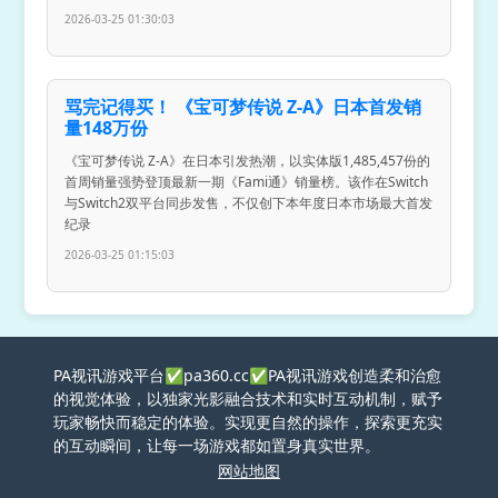
2026-03-25 01:30:03
骂完记得买！ 《宝可梦传说 Z-A》日本首发销
量148万份
《宝可梦传说 Z-A》在日本引发热潮，以实体版1,485,457份的
首周销量强势登顶最新一期《Fami通》销量榜。该作在Switch
与Switch2双平台同步发售，不仅创下本年度日本市场最大首发
纪录
2026-03-25 01:15:03
PA视讯游戏平台✅pa360.cc✅PA视讯游戏创造柔和治愈
的视觉体验，以独家光影融合技术和实时互动机制，赋予
玩家畅快而稳定的体验。实现更自然的操作，探索更充实
的互动瞬间，让每一场游戏都如置身真实世界。
网站地图