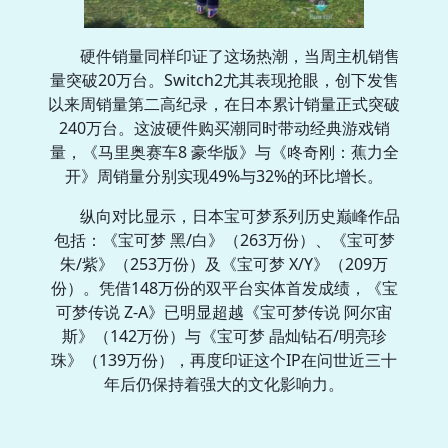
硬件销量同样印证了这场热潮，当周主机销售
量突破20万台。Switch2尤其表现抢眼，创下发售
以来周销量第二高纪录，在日本累计销量正式突破
240万台。这波硬件购买潮同时带动经典游戏销
量，《马里奥赛车8 豪华版》与《咚奇刚：蕉力全
开》周销量分别实现49%与32%的环比增长。
纵向对比显示，日本宝可梦系列历史巅峰作品
包括：《宝可梦 黑/白》（263万份）、《宝可梦
朱/紫》（253万份）及《宝可梦 X/Y》（209万
份）。凭借148万份的双平台实体首发成绩，《宝
可梦传说 Z-A》已明显超越《宝可梦传说 阿尔宙
斯》（142万份）与《宝可梦 晶灿钻石/明亮珍
珠》（139万份），再度印证这个IP在问世近三十
年后仍保持着强大的文化影响力。