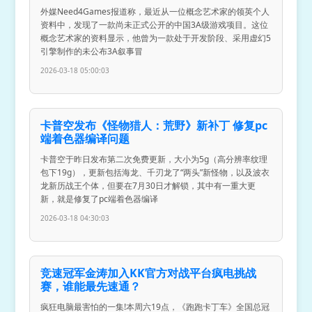
外媒Need4Games报道称，最近从一位概念艺术家的领英个人
资料中，发现了一款尚未正式公开的中国3A级游戏项目。这位
概念艺术家的资料显示，他曾为一款处于开发阶段、采用虚幻5
引擎制作的未公布3A叙事冒
2026-03-18 05:00:03
卡普空发布《怪物猎人：荒野》新补丁 修复pc
端着色器编译问题
卡普空于昨日发布第二次免费更新，大小为5g（高分辨率纹理
包下19g），更新包括海龙、千刃龙了“两头”新怪物，以及波衣
龙新历战王个体，但要在7月30日才解锁，其中有一重大更
新，就是修复了pc端着色器编译
2026-03-18 04:30:03
竞速冠军金涛加入KK官方对战平台疯电挑战
赛，谁能最先速通？
疯狂电脑最害怕的一集!本周六19点，《跑跑卡丁车》全国总冠