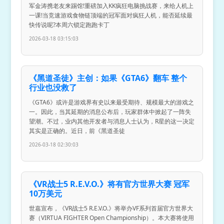
军金涛携老友来踢馆!重磅加入KK疯狂电脑挑战赛，来给人机上
一课!当竞速游戏食物链顶端的冠军面对疯狂人机，能否延续最
快传说呢?本周六锁定跑跑卡丁
2026-03-18 03:15:03
《黑道圣徒》主创：如果《GTA6》翻车 整个
行业也没救了
《GTA6》或许是游戏界有史以来最受期待、规模最大的游戏之
一。因此，当其延期的消息公布后，玩家群体中掀起了一阵失
望潮。不过，业内其他开发者与消息人士认为，R星的这一决定
其实是正确的。近日，前《黑道圣徒
2026-03-18 02:30:03
《VR战士5 R.E.V.O.》将有官方世界大赛 冠军
10万美元
世嘉宣布，《VR战士5 R.E.V.O.》将举办VF系列首届官方世界大
赛（VIRTUA FIGHTER Open Championship）。本大赛将使用