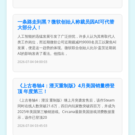
一条路走到黑？微软创始人称裁员因AI可代替
大部分人！
人工智能的迅猛发展引发了广泛担忧，许多人认为其将取代人
类工作岗位，而近期微软公司近期裁减约9000名员工以聚焦AI
发展，便是这一趋势的体现。微软联合创始人比尔·盖茨近期就
AI的影响发表了看法。他指出，
2026-07-04 04:00:03
《上古卷轴4：湮灭重制版》4月美国销量榜登
顶 年度第三！
《上古卷轴4：湮没 重制版》继上月突袭发售后，该作Steam
同时在线人数突破21.6万，四日内玩家数突破四百万，并成为
2025年美国第三畅销游戏。Circana最新美国游戏消费数据显
示，该作已登顶20
2026-07-04 03:45:03